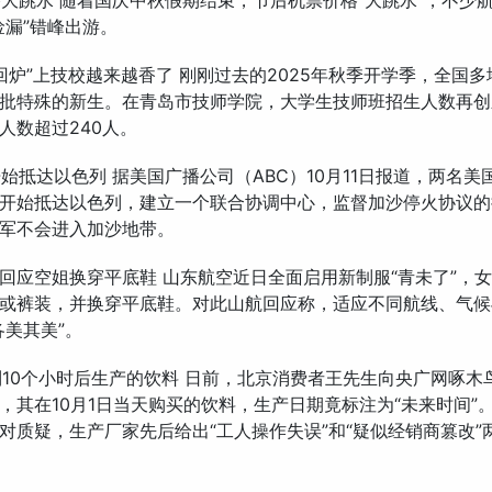
价格大跳水 随着国庆中秋假期结束，节后机票价格“大跳水”，不少航
捡漏”错峰出游。
生“回炉”上技校越来越香了 刚刚过去的2025年秋季开学季，全国
批特殊的新生。在青岛市技师学院，大学生技师班招生人数再创
人数超过240人。
已开始抵达以色列 据美国广播公司（ABC）10月11日报道，两名美
开始抵达以色列，建立一个联合协调中心，监督加沙停火协议的
军不会进入加沙地带。
航空回应空姐换穿平底鞋 山东航空近日全面启用新制服“青未了”，
或裤装，并换穿平底鞋。对此山航回应称，适应不同航线、气候
各美其美”。
买到10个小时后生产的饮料 日前，北京消费者王先生向央广网啄木
，其在10月1日当天购买的饮料，生产日期竟标注为“未来时间”
对质疑，生产厂家先后给出“工人操作失误”和“疑似经销商篡改”