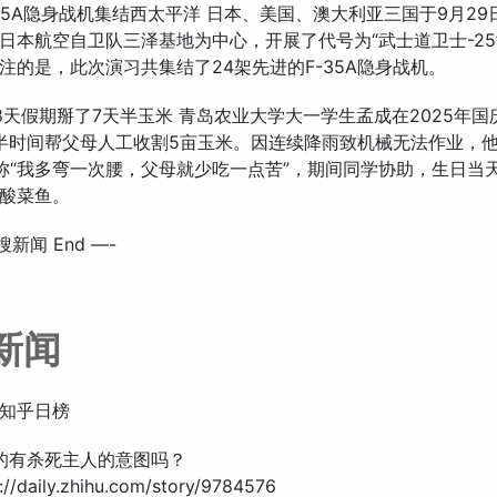
F-35A隐身战机集结西太平洋 日本、美国、澳大利亚三国于9月29日
日本航空自卫队三泽基地为中心，开展了代号为“武士道卫士-25
注的是，此次演习共集结了24架先进的F-35A隐身战机。
学生8天假期掰了7天半玉米 青岛农业大学大一学生孟成在2025年
半时间帮父母人工收割5亩玉米。因连续降雨致机械无法作业，
称“我多弯一次腰，父母就少吃一点苦”，期间同学协助，生日当
酸菜鱼。
搜新闻 End —-
新闻
知乎日榜
真的有杀死主人的意图吗？
//daily.zhihu.com/story/9784576