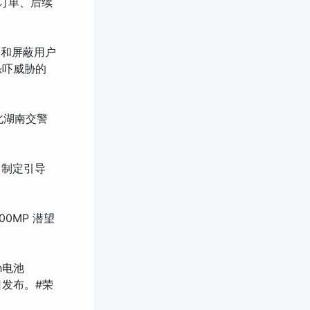
户订单、后续
户和屏蔽用户
恐吓威胁的
湖北湖南交警
力制定引导
200MP 潜望
h电池
日发布。#荣