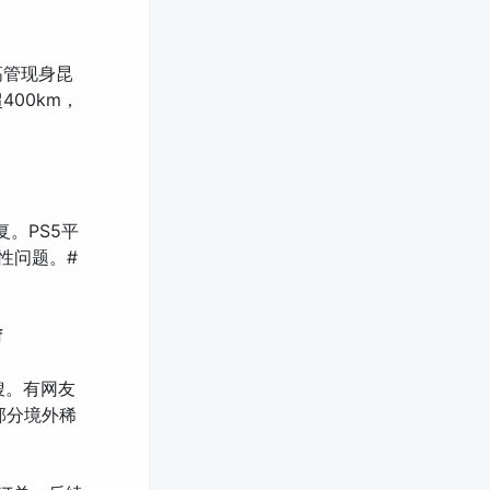
高管现身昆
00km，
。PS5平
性问题。#
f
搜。有网友
的部分境外稀