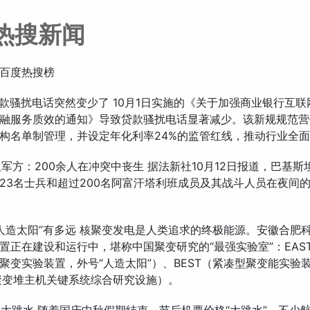
热搜新闻
百度热搜榜
么贷款骚扰电话突然变少了 10月1日实施的《关于加强商业银行互
融服务质效的通知》导致贷款骚扰电话显著减少。该新规规范营
构名单制管理，并设定年化利率24%的监管红线，推动行业全
斯坦军方：200余人在冲突中丧生 据法新社10月12日报道，巴基
23名士兵和超过200名阿富汗塔利班成员及其战斗人员在夜间
离“人造太阳”有多远 核聚变发电是人类追求的终极能源。安徽合肥
置正在建设和运行中，堪称中国聚变研究的“最强实验室”：EAS
聚变实验装置，外号“人造太阳”）、BEST（紧凑型聚变能实验
（聚变堆主机关键系统综合研究设施）。