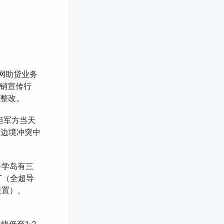
联网助贷业务
销宣传行
面整改。
斯坦军方当天
的边境冲突中
科学岛有三
T（全超导
装置）、