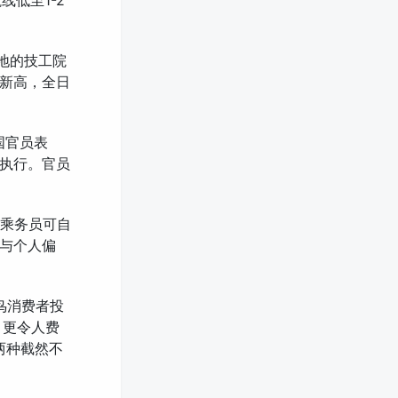
线低至1-2
多地的技工院
新高，全日
国官员表
执行。官员
女乘务员可自
与个人偏
鸟消费者投
。更令人费
两种截然不