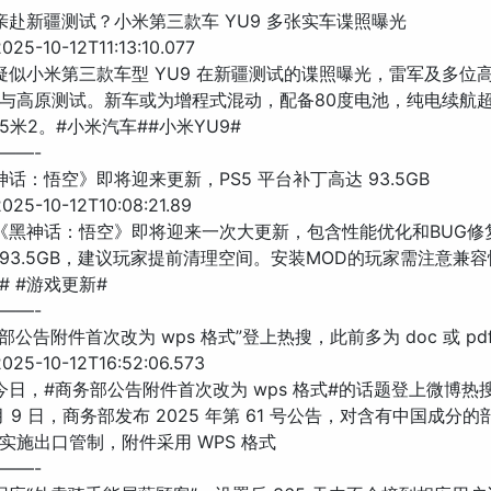
军亲赴新疆测试？小米第三款车 YU9 多张实车谍照曝光
5-10-12T11:13:10.077
 疑似小米第三款车型 YU9 在新疆测试的谍照曝光，雷军及多位
与高原测试。新车或为增程式混动，配备80度电池，纯电续航超4
5米2。#小米汽车##小米YU9#
——-
神话：悟空》即将迎来更新，PS5 平台补丁高达 93.5GB
25-10-12T10:08:21.89
 《黑神话：悟空》即将迎来一次大更新，包含性能优化和BUG修复
93.5GB，建议玩家提前清理空间。安装MOD的玩家需注意兼容
# #游戏更新#
——-
务部公告附件首次改为 wps 格式”登上热搜，此前多为 doc 或 pd
25-10-12T16:52:06.573
 今日，#商务部公告附件首次改为 wps 格式#的话题登上微博热
月 9 日，商务部发布 2025 年第 61 号公告，对含有中国成分
实施出口管制，附件采用 WPS 格式
——-