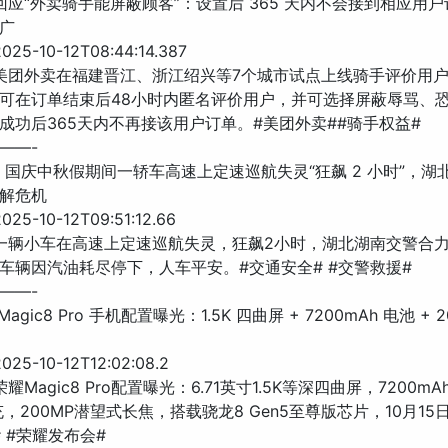
团回应“外卖骑手能屏蔽顾客”：设置后 365 天内不会接到相应用
广
25-10-12T08:44:14.387
 美团外卖在福建晋江、浙江绍兴等7个城市试点上线骑手评价用
可在订单结束后48小时内匿名评价用户，并可选择屏蔽辱骂、
成功后365天内不再接该用户订单。#美团外卖##骑手权益#
——-
025 国庆中秋假期间一轿车高速上定速巡航失灵“狂飙 2 小时”，
解危机
25-10-12T09:51:12.66
 一辆小车在高速上定速巡航失灵，狂飙2小时，湖北湖南交警合
车辆因汽油耗尽停下，人车平安。#交通安全# #交警救援#
——-
Magic8 Pro 手机配置曝光：1.5K 四曲屏 + 7200mAh 电池 + 
25-10-12T12:02:08.2
荣耀Magic8 Pro配置曝光：6.71英寸1.5K等深四曲屏，7200mA
充，200MP潜望式长焦，搭载骁龙8 Gen5至尊版芯片，10月15
8# #荣耀发布会#