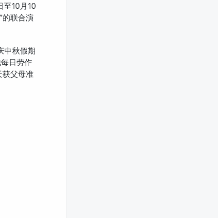
至10月10
”的联合演
国庆中秋假期
他每日劳作
天获父母准