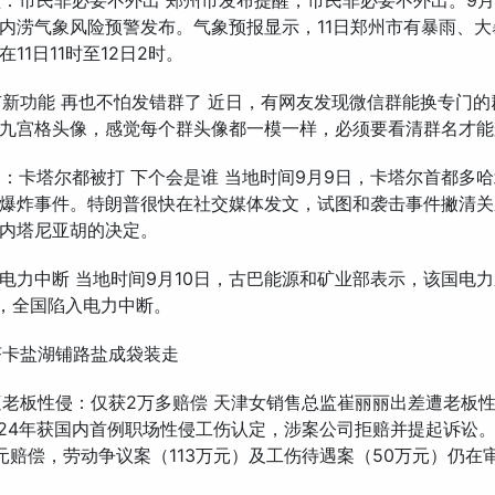
提醒：市民非必要不外出 郑州市发布提醒，市民非必要不外出。9月
内涝气象风险预警发布。气象预报显示，11日郑州市有暴雨、大
11日11时至12日2时。
又有新功能 再也不怕发错群了 近日，有网友发现微信群能换专门
九宫格头像，感觉每个群头像都一模一样，必须要看清群名才能
炸了：卡塔尔都被打 下个会是谁 当地时间9月9日，卡塔尔首都多
爆炸事件。特朗普很快在社交媒体发文，试图和袭击事件撇清关
内塔尼亚胡的决定。
全国电力中断 当地时间9月10日，古巴能源和矿业部表示，该国电
”，全国陷入电力中断。
将茶卡盐湖铺路盐成袋装走
管遭老板性侵：仅获2万多赔偿 天津女销售总监崔丽丽出差遭老板
2024年获国内首例职场性侵工伤认定，涉案公司拒赔并提起诉讼
元赔偿，劳动争议案（113万元）及工伤待遇案（50万元）仍在