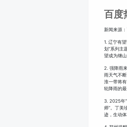
百度
新闻来源：
1. 辽宁
划”系列主
望成为继山
2. 强降
雨天气不断
淮一带将有
轮降雨的最
3. 202
师”。丁美
迹，生动体