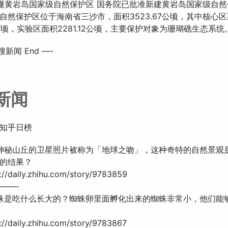
图看懂黄岩岛国家级自然保护区 国务院已批准新建黄岩岛国家级自
自然保护区位于海南省三沙市，面积3523.67公顷，其中核心
5 公顷，实验区面积2281.12公顷，主要保护对象为珊瑚礁生态系统
搜新闻 End —-
新闻
知乎日榜
丹神秘山丘的卫星照片被称为「地球之吻」，这种奇特的自然景观
的结果？
//daily.zhihu.com/story/9783859
——-
蜘蛛是吃什么长大的？蜘蛛卵里面孵化出来的蜘蛛非常小，他们能
//daily.zhihu.com/story/9783867