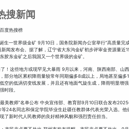
热搜新闻
百度热搜榜
有望诞生一世界级金矿 9月10日，国务院新闻办公室举行“高质量完成
题新闻发布会。据了解，辽宁省大东沟金矿初步评审金资源量近15
东胶东金矿之后我国又一个世界级的金矿。
雨来了！这些地方或现罕见大暴雨 9月以来，河南、陕西南部、山
，部分地区累积降雨量较常年同期偏多8成以上，局地甚至偏多
低空的低涡切变线发展，并且还有地面气旋生成，降雨明显增强
强时段。
5年“最美教师”名单公布 中央宣传部、教育部9月10日联合发布202
珍等24名同志和保定学院毕业生赴疆任教群体代表光荣入选。他
现了新时代人民教师的良好精神风貌和强烈责任担当。