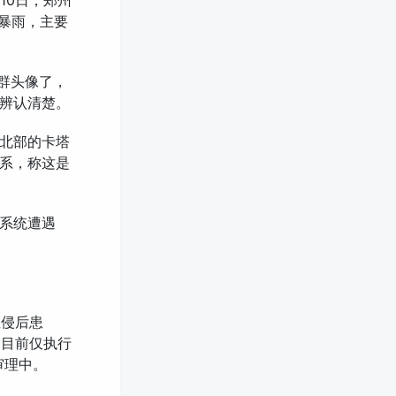
10日，郑州
暴雨，主要
的群头像了，
辨认清楚。
哈北部的卡塔
系，称这是
力系统遭遇
性侵后患
。目前仅执行
审理中。