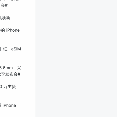
布会#
耳机焕新
iPhone
中框、eSIM
5.6mm，采
果秋季发布会#
00 万主摄，
Phone