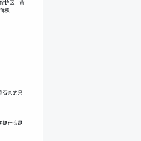
然保护区。黄
区面积
。
是否真的只
够抓什么昆