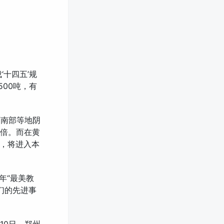
‘十四五’规
00吨，有
西南部等地阴
1倍。而在黄
，将进入本
5年“最美教
们的先进事