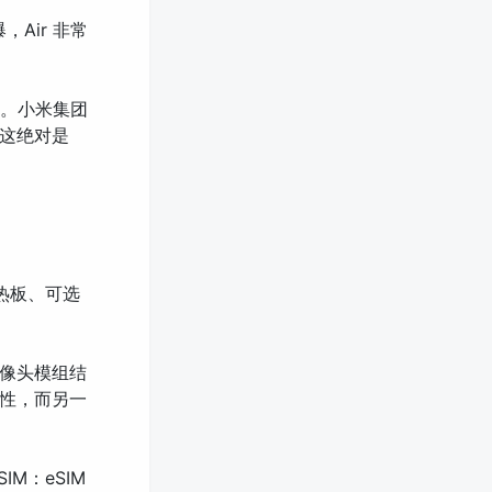
，Air 非常
式发布。小米集团
为这绝对是
 均热板、可选
构了摄像头模组结
性，而另一
IM：eSIM