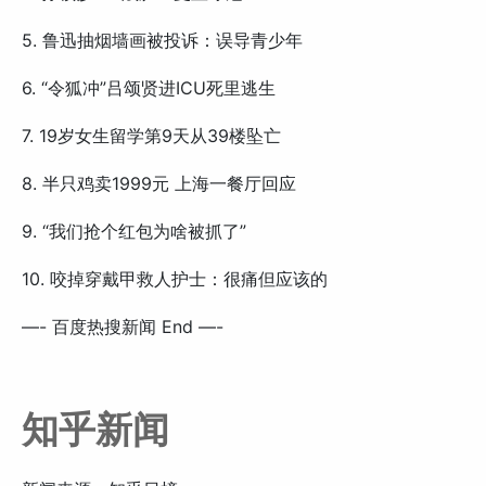
5. 鲁迅抽烟墙画被投诉：误导青少年
6. “令狐冲”吕颂贤进ICU死里逃生
7. 19岁女生留学第9天从39楼坠亡
8. 半只鸡卖1999元 上海一餐厅回应
9. “我们抢个红包为啥被抓了”
10. 咬掉穿戴甲救人护士：很痛但应该的
—- 百度热搜新闻 End —-
知乎新闻