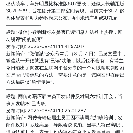
秘伪装车，车身明显比标准版SU7更长，疑似为长轴距版
SU7L车型，旨在提升第二排空间表现。目前关于SU7L的
具体配置和动力参数尚未公布。#小米汽车# #SU7L#
———————-
标题: 微信步数判断好友是否已读消息方法登上热搜，网
友锐评“闲的蛋疼”
发布时间: 2025-08-24T14:41:57.017
新闻简介: “微信派”公众号本月（8 月 7 日）已发文重申，
微信从一开始就没有“已读”功能，以后也不会有。有博主
今日晒出了网友在互联网平台分享的一个可以帮助判断好
友是否已读信息的方法。需要注意的是，该网友也在给出
方法后建议“酌情使用”。
———————-
标题: 网传奇瑞应届生员工发邮件反对周六培训开会，当
事人发帖称“已离职”
发布时间: 2025-08-24T10:25:01.287
新闻简介: 网传奇瑞应届生员工因不满周六加班培训，发
邮件反对并抄送高层，导致会议取消。当事人称已离职，
但否认被开除，表示工作内容不符合个人发展目标。#职