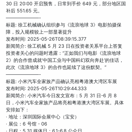
30 日 20:00 开启预售，日常到手价 649 元，部分地区国
补后 551.65 元。
———————-
标题: 徐工机械确认组织参与《流浪地球 3》电影拍摄保
障，投入规模较上一部显著提升
发布时间: 2025-05-26T08:39:15.377
新闻简介: 徐工机械 5 月 23 日在投资者关系平台上答复
投资者关心的问题时透露：“正如我们与电影《流浪地球
2》的合作曾成就‘中国工业与中国科幻双向奔赴’的佳话，
此次《流浪地球 3》的合作也延续了这份默契。”
———————-
标题: 小米汽车全家族产品确认亮相粤港澳大湾区车展
发布时间: 2025-05-26T10:29:44.333
新闻简介: 小米汽车今日发文宣布：5 月 31 日-6 月 8
日，小米汽车全家族产品将亮相粤港澳大湾区车展。具体
安排如下：
· 地址：深圳国际会展中心（宝安）
· 展位：6 号馆・06
· 日程：5.31 媒体日；6.1-6.8 公众日