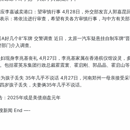
部回应李嘉诚卖港口：望审慎行事 4月28日，外交部发言人郭嘉昆
表示：将依法进行审查，希望有关各方审慎行事，与中方有关部
现“晋A好几个8”车牌 交警调查 近日，太原一汽车疑悬挂自制车牌“
警部门介入调查。
晶夫妇现身李兆基丧礼 4月27日，李兆基家属在香港殡仪馆设灵，
。包括霍英东集团行政总裁霍震寰、霍启刚、郭晶晶、霍启山等
俩因为孩子丢失 35年几乎不说话 4月27日，河南郑州一母亲接受
四岁孩子丢失，夫妻俩35年几乎不说话。
报告：2025年或是美债崩盘元年
搜新闻 End —-