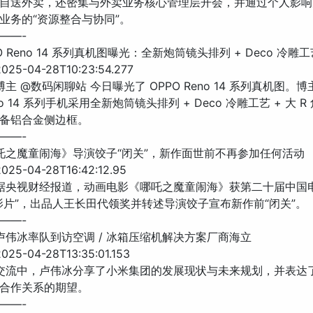
自送外卖，还密集与外卖业务核心管理层开会，并通过个人影响
业务的“资源整合与协同”。
——-
PO Reno 14 系列真机图曝光：全新炮筒镜头排列 + Deco 冷雕工
25-04-28T10:23:54.277
博主 @数码闲聊站 今日曝光了 OPPO Reno 14 系列真机图。
eno 14 系列手机采用全新炮筒镜头排列 + Deco 冷雕工艺 + 大 
备铝合金侧边框。
——-
哪吒之魔童闹海》导演饺子“闭关”，新作面世前不再参加任何活动
25-04-28T16:42:12.95
 据央视财经报道，动画电影《哪吒之魔童闹海》获第二十届中国
影片”，出品人王长田代领奖并转述导演饺子宣布新作前“闭关”。
——-
米卢伟冰率队到访空调 / 冰箱压缩机解决方案厂商海立
25-04-28T13:35:01.153
 交流中，卢伟冰分享了小米集团的发展现状与未来规划，并表达
合作关系的期望。
——-