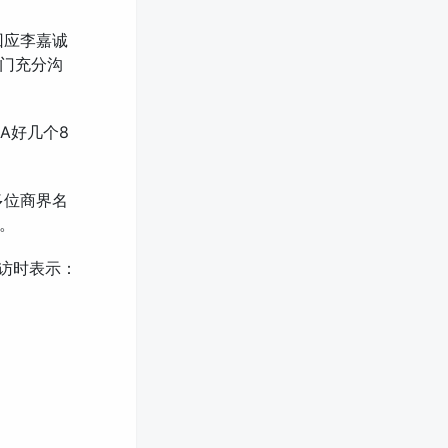
回应李嘉诚
门充分沟
晋A好几个8
多位商界名
。
采访时表示：