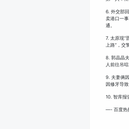
6. 外交
卖港口一事
通。
7. 太原
上路”，交
8. 郭晶
人前往吊唁
9. 夫妻
因修牙导致
10. 智库
—- 百度热