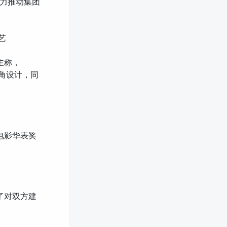
力推动集团
艺
博主称，
R 角设计，同
电影华表奖
了对双方建