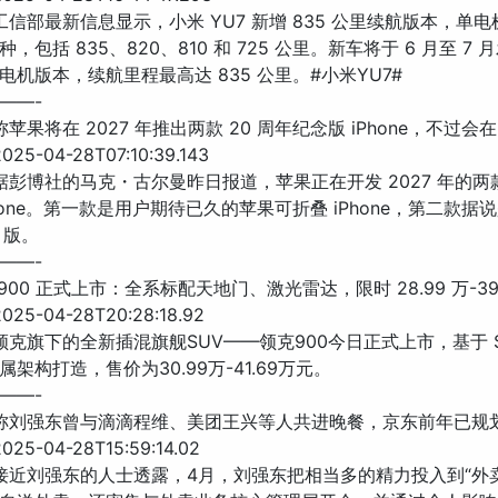
 工信部最新信息显示，小米 YU7 新增 835 公里续航版本，单
，包括 835、820、810 和 725 公里。新车将于 6 月至 7
电机版本，续航里程最高达 835 公里。#小米YU7#
——-
称苹果将在 2027 年推出两款 20 周年纪念版 iPhone，不过
25-04-28T07:10:39.143
 据彭博社的马克・古尔曼昨日报道，苹果正在开发 2027 年的两款
Phone。第一款是用户期待已久的苹果可折叠 iPhone，第二款据
o 版。
——-
 900 正式上市：全系标配天地门、激光雷达，限时 28.99 万-39
25-04-28T20:28:18.92
领克旗下的全新插混旗舰SUV——领克900今日正式上市，基于 SP
架构打造，售价为30.99万-41.69万元。
——-
息称刘强东曾与滴滴程维、美团王兴等人共进晚餐，京东前年已规
25-04-28T15:59:14.02
 接近刘强东的人士透露，4月，刘强东把相当多的精力投入到“外