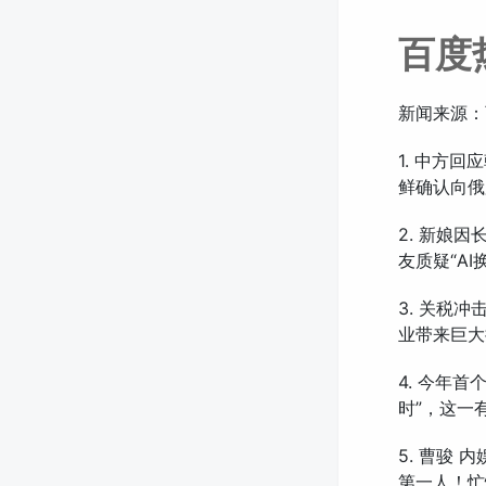
百度
新闻来源：
1. 中方
鲜确认向俄
2. 新娘
友质疑“A
3. 关税
业带来巨大
4. 今年首
时”，这一
5. 曹骏
第一人！忙