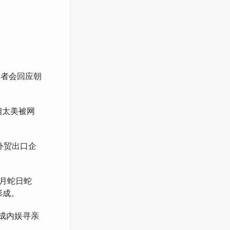
记者会回应朝
相太美被网
外贸出口企
蛇月蛇日蛇
形成。
，成内娱寻亲