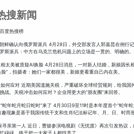
热搜新闻
百度热搜榜
回应朝鲜确认向俄罗斯派兵 4月28日，外交部发言人郭嘉昆在例行
罗斯派兵：中方在乌克兰危机问题上的立场是一贯的、明确的。
因长相太美被质疑AI换脸 4月28日消息，一对新人结婚，新娘因长
I换脸”，拍摄者：她们一家都很美，新娘更看重自己内在美。
冲击如何应对 近期美国滥施关税，严重破坏全球经贸规则，给我国
挑战。关税冲击如何应对？企业用更大的“朋友圈”来回答。
个“蛇年蛇月蛇日蛇时”来了 4月30日9至11时是本年度首个“蛇年
有趣现象是基于我国传统干支和生肖纪法标记年、月、日、时而
 内娱寻亲第一人 近日，曹骏参演电视剧《无忧渡》再次引发热议
忙碌碌，终于把一大家子人都找齐了。