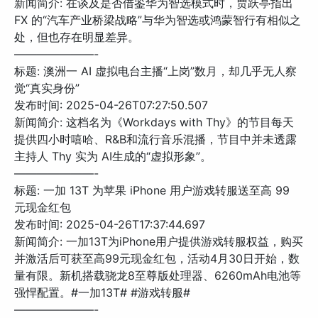
新闻简介: 在谈及是否借鉴华为智选模式时，贾跃亭指出
FX 的“汽车产业桥梁战略”与华为智选或鸿蒙智行有相似之
处，但也存在明显差异。
———————-
标题: 澳洲一 AI 虚拟电台主播“上岗”数月，却几乎无人察
觉“真实身份”
发布时间: 2025-04-26T07:27:50.507
新闻简介: 这档名为《Workdays with Thy》的节目每天
提供四小时嘻哈、R&B和流行音乐混播，节目中并未透露
主持人 Thy 实为 AI生成的“虚拟形象”。
———————-
标题: 一加 13T 为苹果 iPhone 用户游戏转服送至高 99
元现金红包
发布时间: 2025-04-26T17:37:44.697
新闻简介: 一加13T为iPhone用户提供游戏转服权益，购买
并激活后可获至高99元现金红包，活动4月30日开始，数
量有限。新机搭载骁龙8至尊版处理器、6260mAh电池等
强悍配置。#一加13T# #游戏转服#
———————-