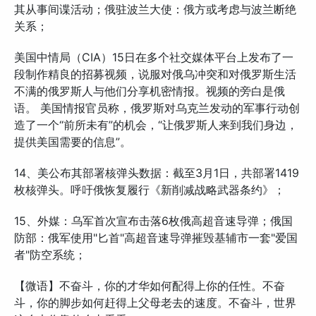
其从事间谍活动；俄驻波兰大使：俄方或考虑与波兰断绝
关系；
美国中情局（CIA）15日在多个社交媒体平台上发布了一
段制作精良的招募视频，说服对俄乌冲突和对俄罗斯生活
不满的俄罗斯人与他们分享机密情报。视频的旁白是俄
语。 美国情报官员称，俄罗斯对乌克兰发动的军事行动创
造了一个“前所未有”的机会，“让俄罗斯人来到我们身边，
提供美国需要的信息”。
14、美公布其部署核弹头数据：截至3月1日，共部署1419
枚核弹头。呼吁俄恢复履行《新削减战略武器条约》；
15、外媒：乌军首次宣布击落6枚俄高超音速导弹；俄国
防部：俄军使用"匕首"高超音速导弹摧毁基辅市一套"爱国
者"防空系统；
【微语】不奋斗，你的才华如何配得上你的任性。不奋
斗，你的脚步如何赶得上父母老去的速度。不奋斗，世界