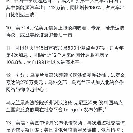
9、中国一季度超越日本，成为世界第一大汽车出口国，
其中新能源汽车出口112万辆，同比增长190%，占汽车出
口比例达三成；
10、美31.4万亿美元债务上限谈判胶着，专家：若未达成
协议，或成美经济衰退最后一击；
11、阿根廷央行15日宣布加息600个基点至97%，是今年
第4次加息，阿根廷近12个月来的累计通胀率增至
108.8%，为自1991年以来最高水平；
12、外媒：乌克兰最高法院院长因涉嫌受贿被捕，涉案金
额达约270万美元；乌外交部：乌克兰正式加入北约合作
网络防御卓越中心；
乌克兰最高法院院长弗谢沃洛德·克尼亚泽夫 资料图乌克
兰国家反腐败局在社交平台Telegram发布的照片
13、美媒：美国中情局发布俄语视频，再次通过社交媒体
招募俄罗斯间谍；美国驻俄领馆前雇员被捕，俄方指控：