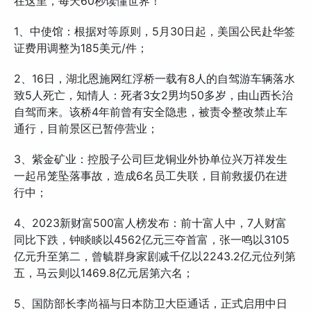
在这里，每天60秒读懂世界！
1、中使馆：根据对等原则，5月30日起，美国公民赴华签
证费用调整为185美元/件；
2、16日，湖北恩施网红浮桥一载有8人的自驾游车辆落水
致5人死亡，知情人：死者3女2男均50多岁，由山西长治
自驾而来。该桥4年前曾有安全隐患，被责令整改禁止车
通行，目前景区已暂停营业；
3、紫金矿业：控股子公司巨龙铜业外协单位兴万祥发生
一起吊笼坠落事故，造成6名员工失联，目前救援仍在进
行中；
4、2023新财富500富人榜发布：前十富人中，7人财富
同比下跌，钟睒睒以4562亿元三夺首富，张一鸣以3105
亿元升至第二，曾毓群身家剧减千亿以2243.2亿元位列第
五，马云则以1469.8亿元居第六名；
5、国防部长李尚福与日本防卫大臣通话，正式启用中日