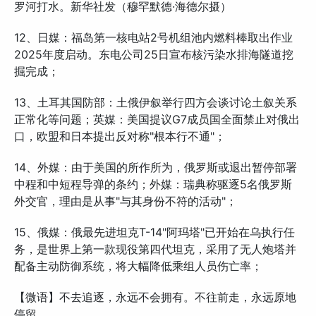
罗河打水。新华社发（穆罕默德·海德尔摄）
12、日媒：福岛第一核电站2号机组池内燃料棒取出作业
2025年度启动。东电公司25日宣布核污染水排海隧道挖
掘完成；
13、土耳其国防部：土俄伊叙举行四方会谈讨论土叙关系
正常化等问题；英媒：美国提议G7成员国全面禁止对俄出
口，欧盟和日本提出反对称"根本行不通"；
14、外媒：由于美国的所作所为，俄罗斯或退出暂停部署
中程和中短程导弹的条约；外媒：瑞典称驱逐5名俄罗斯
外交官，理由是从事"与其身份不符的活动"；
15、俄媒：俄最先进坦克T-14"阿玛塔"已开始在乌执行任
务，是世界上第一款现役第四代坦克，采用了无人炮塔并
配备主动防御系统，将大幅降低乘组人员伤亡率；
【微语】不去追逐，永远不会拥有。不往前走，永远原地
停留。