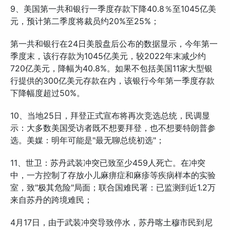
9、美国第一共和银行一季度存款下降40.8％至1045亿美
元，预计第二季度将裁员约20%至25%；
第一共和银行在24日美股盘后公布的数据显示，今年第一
季度末，该行存款为1045亿美元，较2022年末减少约
720亿美元，降幅为40.8%。如果不包括美国11家大型银
行提供的300亿美元存款在内，该银行今年第一季度存款
下降幅度超过50%。
10、当地25日，拜登正式宣布将再次竞选总统，民调显
示：大多数美国受访者既不想要拜登，也不想要特朗普参
选。美媒：明年可能是"最无聊总统初选"；
11、世卫：苏丹武装冲突已致至少459人死亡。在冲突
中，一方控制了存放小儿麻痹症和麻疹等疾病样本的实验
室，致"极其危险"局面；联合国难民署：已监测到近1.2万
来自苏丹的跨境难民；
4月17日，由于武装冲突导致停水，苏丹喀土穆市民到尼