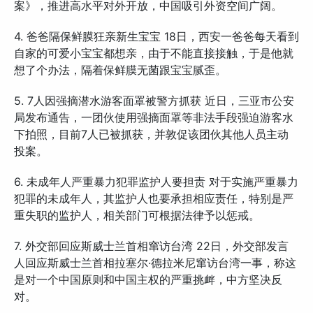
案》，推进高水平对外开放，中国吸引外资空间广阔。
4. 爸爸隔保鲜膜狂亲新生宝宝 18日，西安一爸爸每天看到
自家的可爱小宝宝都想亲，由于不能直接接触，于是他就
想了个办法，隔着保鲜膜无菌跟宝宝腻歪。
5. 7人因强摘潜水游客面罩被警方抓获 近日，三亚市公安
局发布通告，一团伙使用强摘面罩等非法手段强迫游客水
下拍照，目前7人已被抓获，并敦促该团伙其他人员主动
投案。
6. 未成年人严重暴力犯罪监护人要担责 对于实施严重暴力
犯罪的未成年人，其监护人也要承担相应责任，特别是严
重失职的监护人，相关部门可根据法律予以惩戒。
7. 外交部回应斯威士兰首相窜访台湾 22日，外交部发言
人回应斯威士兰首相拉塞尔·德拉米尼窜访台湾一事，称这
是对一个中国原则和中国主权的严重挑衅，中方坚决反
对。