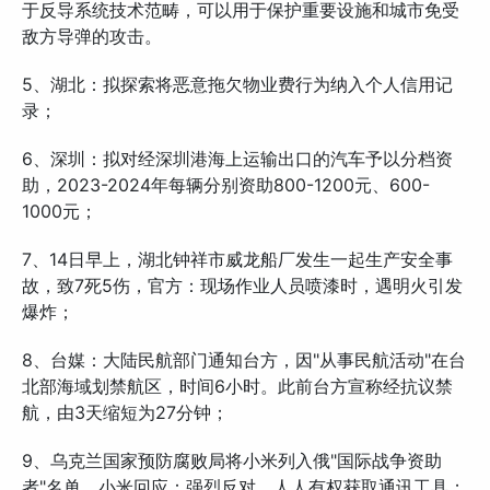
于反导系统技术范畴，可以用于保护重要设施和城市免受
敌方导弹的攻击。
5、湖北：拟探索将恶意拖欠物业费行为纳入个人信用记
录；
6、深圳：拟对经深圳港海上运输出口的汽车予以分档资
助，2023-2024年每辆分别资助800-1200元、600-
1000元；
7、14日早上，湖北钟祥市威龙船厂发生一起生产安全事
故，致7死5伤，官方：现场作业人员喷漆时，遇明火引发
爆炸；
8、台媒：大陆民航部门通知台方，因"从事民航活动"在台
北部海域划禁航区，时间6小时。此前台方宣称经抗议禁
航，由3天缩短为27分钟；
9、乌克兰国家预防腐败局将小米列入俄"国际战争资助
者"名单，小米回应：强烈反对，人人有权获取通讯工具；