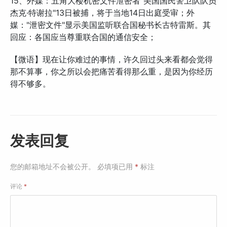
15、外媒：五角大楼机密文件泄密者"美国国民警卫队队员
杰克·特谢拉"13日被捕，将于当地14日出庭受审；外
媒："泄密文件"显示美国监听联合国秘书长古特雷斯。其
回应：各国应当尊重联合国的通信安全；
【微语】现在让你难过的事情，许久回过头来看都会觉得
那不算事，你之所以会把痛苦看得那么重，是因为你经历
得不够多。
发表回复
您的邮箱地址不会被公开。
必填项已用
*
标注
评论
*