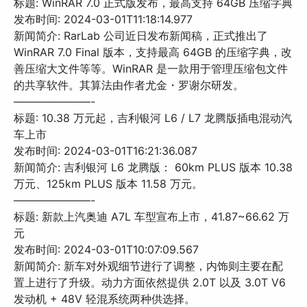
标题: WinRAR 7.0 正式版发布，最高支持 64GB 压缩字典
发布时间: 2024-03-01T11:18:14.977
新闻简介: RarLab 公司近日发布新闻稿，正式推出了
WinRAR 7.0 Final 版本，支持最高 64GB 的压缩字典，改
善压缩大文件等等。WinRAR 是一款用于管理压缩包文件
的共享软件。其算法由作者尤金・罗谢尔研发。
———————-
标题: 10.38 万元起，吉利银河 L6 / L7 龙腾版插电混动汽
车上市
发布时间: 2024-03-01T16:21:36.087
新闻简介: 吉利银河 L6 龙腾版： 60km PLUS 版本 10.38
万元、125km PLUS 版本 11.58 万元。
———————-
标题: 新款上汽奥迪 A7L 车型宣布上市，41.87~66.62 万
元
发布时间: 2024-03-01T10:07:09.567
新闻简介: 新车对外观细节进行了调整，内饰则主要在配
置上进行了升级。动力方面依然提供 2.0T 以及 3.0T V6
发动机 + 48V 轻混系统两种供选择。