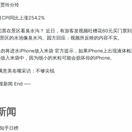
现贾玲分玲
月CPI同比上涨254.2%
0元门票在景区看臭水沟？ 近日，有游客发视频吐槽花60元买门票
景区的水池像臭水沟。园方回应：视频所反映的内容不实。
示勿将进水iPhone放入米袋 官方提示，如果iPhone上出现液体
ne放入米袋中，因为细小的米粒可能会损坏你的iPhone。
京不满意美名嘴采访：不够尖锐
搜新闻 End —-
新闻
知乎日榜