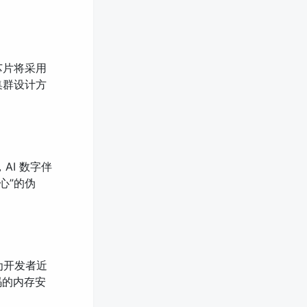
 芯片将采用
的集群设计方
AI 数字伴
关心”的伪
华为开发者近
码的内存安