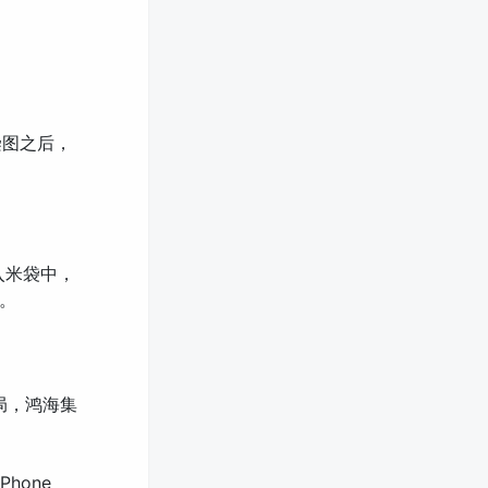
渲染图之后，
入米袋中，
。
格局，鸿海集
Phone