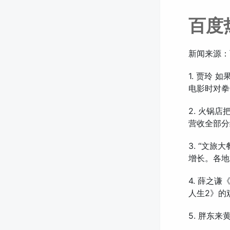
百度
新闻来源：
1. 贾玲
电影时对拳
2. 火锅
营收全部分
3. “文
增长。各地
4. 薛之
人生2》的
5. 胖东