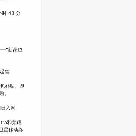
时 43 分
——“新家也
元起售
红包补贴。即
贴。
 同日入网
tra和荣耀
G卫星移动终