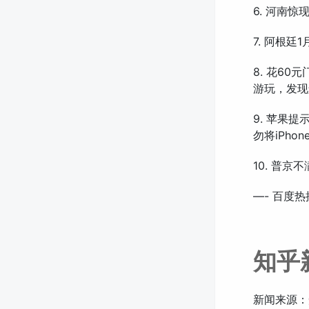
6. 河南惊
7. 阿根廷1
8. 花6
游玩，发现
9. 苹果提
勿将iPho
10. 普
—- 百度热
知乎
新闻来源：