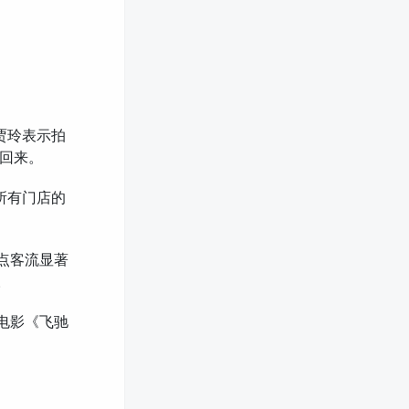
贾玲表示拍
回来。
一所有门店的
景点客流显著
。
看电影《飞驰