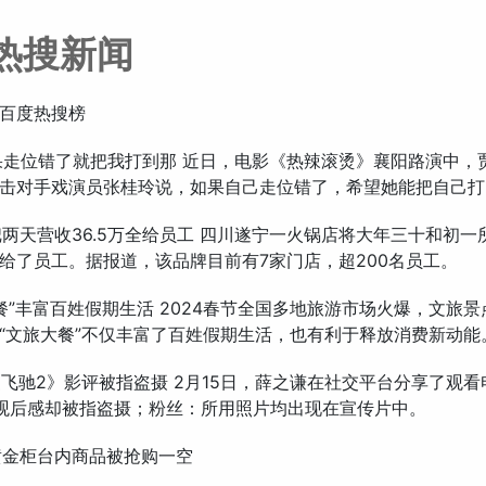
热搜新闻
百度热搜榜
 如果走位错了就把我打到那 近日，电影《热辣滚烫》襄阳路演中，
击对手戏演员张桂玲说，如果自己走位错了，希望她能把自己打
店把两天营收36.5万全给员工 四川遂宁一火锅店将大年三十和初
给了员工。据报道，该品牌目前有7家门店，超200名员工。
旅大餐”丰富百姓假期生活 2024春节全国多地旅游市场火爆，文旅
“文旅大餐”不仅丰富了百姓假期生活，也有利于释放消费新动能
谦《飞驰2》影评被指盗摄 2月15日，薛之谦在社交平台分享了观
观后感却被指盗摄；粉丝：所用照片均出现在宣传片中。
来黄金柜台内商品被抢购一空