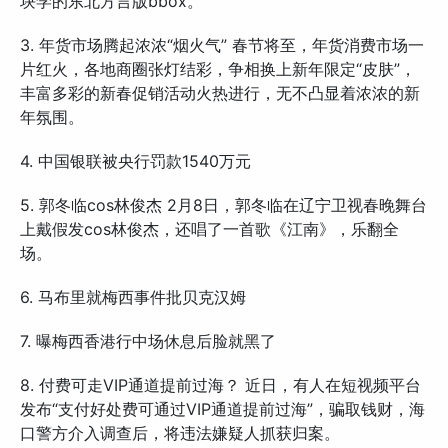
块学的东北方言版bbox。
3. 年货市场腾起浓浓“烟火气” 春节将至，年货消费市场一
片红火，各地商圈张灯结彩，争相换上新年限定“皮肤”，
丰富多彩的新春促销活动火热进行，无不凸显着浓浓的新
年氛围。
4. 中国银联被央行罚款1540万元
5. 郭冬临cos林俊杰 2月8日，郭冬临在辽宁卫视春晚舞台
上戴假发cos林俊杰，还唱了一首歌《江南》，乐翻全
场。
6. 马布里就梅西事件批贝克汉姆
7. 曝梅西香港行中场休息后脸就黑了
8. 付费可走VIP通道提前过海？ 近日，有人在短视频平台
发布“支付好处费可通过VIP通道提前过海”，骗取钱财，海
口警方介入调查后，将违法嫌疑人抓获归案。