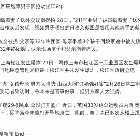
高院回应智障男子因抢劫坐牢9年
被裁瞒着妻子送外卖疑似摆拍 28日，“211毕业男子被裁瞒着妻子送
台核实后发现，视频男子晒出的日收入截图是冒用其他骑手的截
带3孩全被拐 父亲等32年终团圆 母亲带着3个孩子回娘家途中被人
32年终团圆，认亲现场孩子和父亲抱着痛哭。
辟谣上海松江发生爆炸 29日，网传上海市松江区一工业园区发生
当地应急管理局辟谣：松江区并未发生爆炸，松江区政府会统一
婚强奸案”女孩母亲:男方太强势 山西大同“订婚强奸案”2月26日将二
受记者采访时，称本来是喜事好事，但男方家人太强势。
国男子爬29楼跳伞 伞没打开坠亡 近日，英国33岁跳伞运动员内西·
下，因降落伞未能打开坠地身亡。此前，奥丁森已多次从楼上跳
搜新闻 End —-