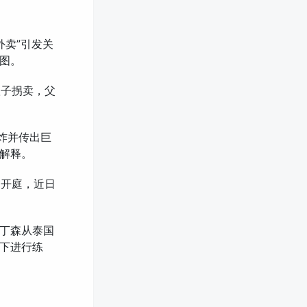
外卖”引发关
图。
贩子拐卖，父
爆炸并传出巨
解释。
审开庭，近日
奥丁森从泰国
下进行练