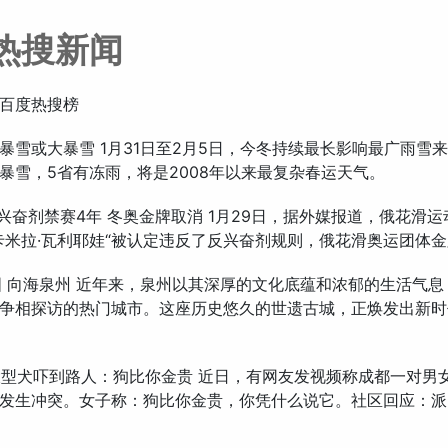
热搜新闻
百度热搜榜
省将现暴雪或大暴雪 1月31日至2月5日，今冬持续最长影响最广雨雪来
暴雪，5省有冻雨，将是2008年以来最复杂春运天气。
服用兴奋剂禁赛4年 冬奥金牌取消 1月29日，据外媒报道，俄花滑
的卡米拉·瓦利耶娃“被认定违反了反兴奋剂规则，俄花滑奥运团体
中国 向海泉州 近年来，泉州以其深厚的文化底蕴和浓郁的生活气
争相探访的热门城市。这座历史悠久的世遗古城，正焕发出新时
遛大型犬吓到路人：狗比你金贵 近日，有网友发视频称成都一对男
发生冲突。女子称：狗比你金贵，你凭什么说它。社区回应：派