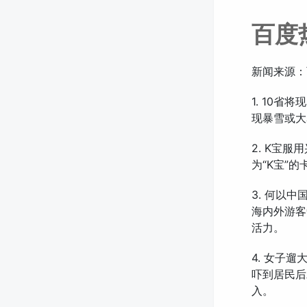
百度
新闻来源：
1. 10
现暴雪或大
2. K宝
为“K宝”
3. 何以
海内外游客
活力。
4. 女子
吓到居民后
入。