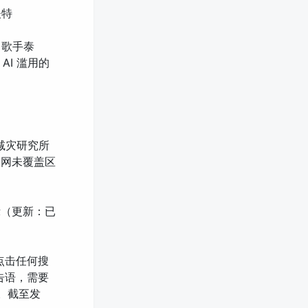
夫特
名歌手泰
AI 滥用的
减灾研究所
测网未覆盖区
示（更新：已
，点击任何搜
告语，需要
。截至发