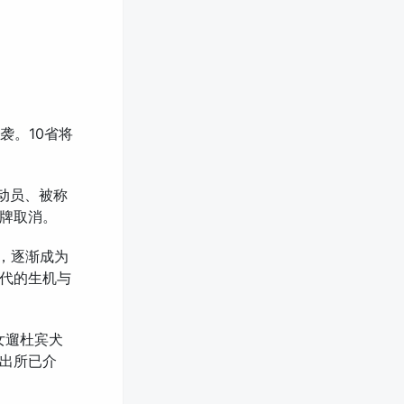
袭。10省将
运动员、被称
金牌取消。
息，逐渐成为
代的生机与
女遛杜宾犬
出所已介