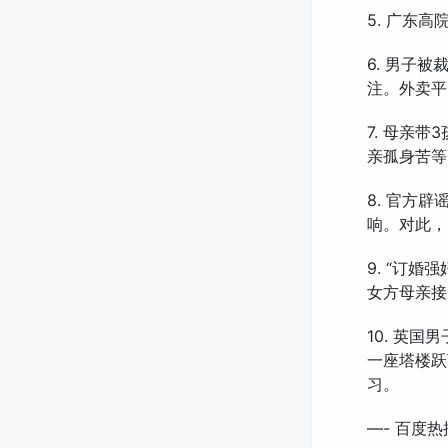
5. 广东
6. 男子
注。外卖平
7. 母亲
亲孤身苦等
8. 官方
响。对此，
9. “订
女方母亲接
10. 英
一座塔楼跃
习。
—- 百度热