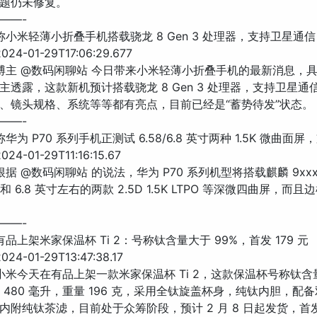
题仍未修复。
——-
息称小米轻薄小折叠手机搭载骁龙 8 Gen 3 处理器，支持卫星通信
24-01-29T17:06:29.677
 博主 @数码闲聊站 今日带来小米轻薄小折叠手机的最新消息，
主透露，这款新机预计搭载骁龙 8 Gen 3 处理器，支持卫星通
、镜头规格、系统等等都有亮点，目前已经是“蓄势待发”状态。
——-
华为 P70 系列手机正测试 6.58/6.8 英寸两种 1.5K 微曲面屏，
4-01-29T11:16:15.67
根据 @数码闲聊站 的说法，华为 P70 系列机型将搭载麒麟 9xx
英寸和 6.8 英寸左右的两款 2.5D 1.5K LTPO 等深微四曲屏，而
——-
有品上架米家保温杯 Ti 2：号称钛含量大于 99%，首发 179 元
24-01-29T13:47:38.17
 小米今天在有品上架一款米家保温杯 Ti 2，这款保温杯号称钛含
量 480 毫升，重量 196 克，采用全钛旋盖杯身，纯钛内胆，配
内附纯钛茶滤，目前处于众筹阶段，预计 2 月 8 日起发货，首发