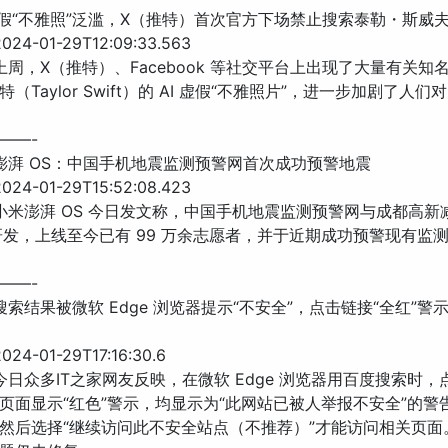
I 虚假“不雅照”泛滥，X（推特）首次官方下场禁止搜索泰勒・斯威
24-01-29T12:09:33.563
 上周，X（推特）、Facebook 等社交平台上出现了大量有关知
（Taylor Swift）的 AI 虚假“不雅照片”，进一步加剧了人们对 
——-
米澎湃 OS：中国手机地震监测预警网首次成功预警地震
24-01-29T15:52:08.423
 小米澎湃 OS 今日发文称，中国手机地震监测预警网与成都高新
年研发，上线至今已有 99 万余志愿者，并于近期成功预警现有监
——-
度搜索结果被微软 Edge 浏览器提示“不安全”，点击链接“全红”警
24-01-29T17:16:30.6
 今日众多IT之家网友反映，在微软 Edge 浏览器用百度搜索时
页面显示“红色”警示，均显示为“此网站已被人举报不安全”的警
然后选择“继续访问此不安全站点（不推荐）”才能访问相关页面