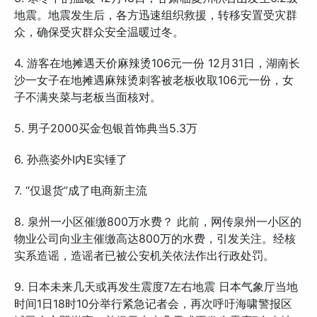
地震。地震发生后，各方迅速组织救援，转移安置受灾群
众，确保受灾群众安全温暖过冬。
4. 游客在地摊遇天价麻辣烫106元一份 12月31日，湖南长
沙一女子在地摊遇麻辣烫刺客被老板收取106元一份，女
子不满夹菜与老板当面核对。
5. 男子2000买金包银首饰典当5.3万
6. 孙燕姿外I内E实锤了
7. “仅退货”成了电商新主流
8. 泉州一小区催缴800万水费？ 此前，网传泉州一小区的
物业公司向业主催缴高达800万的水费，引发关注。经核
实系造谣，造谣者已被公安机关依法作出行政处罚。
9. 日本未来几天或再发生震度7左右地震 日本气象厅当地
时间1日18时10分举行紧急记者会，再次呼吁海啸警报区