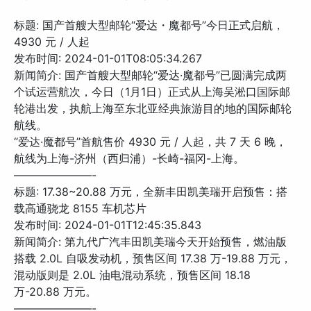
标题: 国产首艘大型邮轮“爱达・魔都号”今日正式启航，
4930 元 / 人起
发布时间: 2024-01-01T08:05:34.267
新闻简介: 国产首艘大型邮轮“爱达·魔都号”已圆满完成两
个试运营航次，今日（1月1日）正式从上海吴淞口国际邮
轮港出发，执航上海至东北亚经典旅游目的地的国际邮轮
航线。
“爱达·魔都号”首航售价 4930 元 / 人起，共 7 天 6 晚，
航线为上海-济州（西归浦）-长崎-福冈-上海。
———————-
标题: 17.38~20.88 万元，全新丰田凯美瑞开启预售：搭
载高通骁龙 8155 车机芯片
发布时间: 2024-01-01T12:45:35.843
新闻简介: 第九代广汽丰田凯美瑞今天开始预售，燃油版
搭载 2.0L 自吸发动机，预售区间 17.38 万-19.88 万元，
混动版则是 2.0L 油电混动系统，预售区间 18.18
万-20.88 万元。
———————-