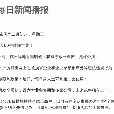
每日新闻播报
，农历闰二月初八，星期三！
天60秒读懂世界！
上海、杭州等地近期明确：将有序放开设摊、允许外摆；
：严厉打击网上恶意损害企业和企业家形象声誉等违法违规行为
整限购政策：厦门户籍单身人士可购第二套住房；
勇发全员信：设六大业务集团和多家公司，未来或将独立上市；
出台26条措施扶持个体工商户：以自有住宅从事民俗游可办"个体
贷不纳入失信记录、可减免"六税两费"、专项贷款加大帮扶等。