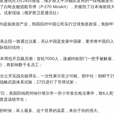
星通讯社3月28日报道，俄罗斯太平洋舰队发布的一段视频显示
了白蛉反舰巡航导弹（P-270 Moskit），并摧毁了日本海彼得
。试射现场（俄罗斯卫星通讯社）
：为提振旅游产业，韩国拟对中国公民实行过境免签政策，免除申
：美众院一致通过法案，否认中国是发展中国家，要求将中国归
际组织优待；
尼本周也开启裁员潮：首轮7000人，漫威特效部门一把手被解雇
行，将影响数千名员工；
首次公开实战化核弹头，一次性展示至少10枚。朝中社：朝鲜于25
战略武器体系试验，27日进行了导弹试射；
27日，美国田纳西州纳什维尔市一所小学发生枪击事件，致6人
曾是该校学生；
的时候，坏人最多。这个世界的温柔，来自于你的强大。