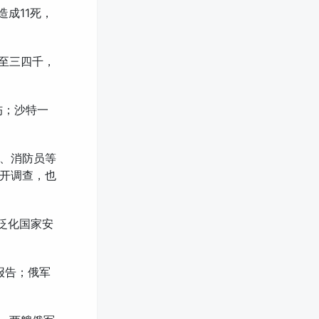
成11死，
降至三四千，
伤；沙特一
、消防员等
开调查，也
家泛化国家安
报告；俄军