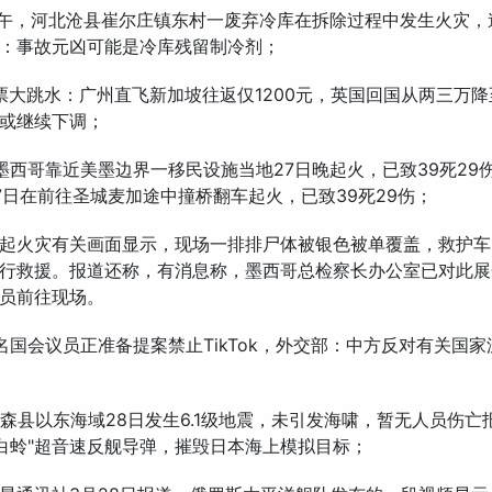
下午，河北沧县崔尔庄镇东村一废弃冷库在拆除过程中发生火灾，造
：事故元凶可能是冷库残留制冷剂；
票大跳水：广州直飞新加坡往返仅1200元，英国回国从两三万
或继续下调；
墨西哥靠近美墨边界一移民设施当地27日晚起火，已致39死29
7日在前往圣城麦加途中撞桥翻车起火，已致39死29伤；
起火灾有关画面显示，现场一排排尸体被银色被单覆盖，救护车
行救援。报道还称，有消息称，墨西哥总检察长办公室已对此展
员前往现场。
名国会议员正准备提案禁止TikTok，外交部：中方反对有关国
青森县以东海域28日发生6.1级地震，未引发海啸，暂无人员伤亡
"白蛉"超音速反舰导弹，摧毁日本海上模拟目标；