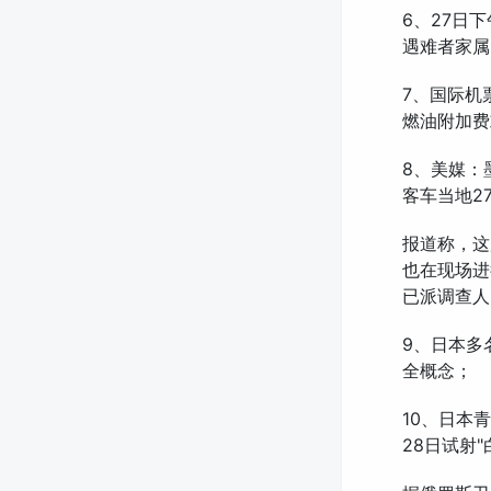
6、27日
遇难者家属
7、国际机
燃油附加费
8、美媒：
客车当地2
报道称，这
也在现场进
已派调查人
9、日本多
全概念；
10、日本
28日试射