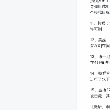
据俄罗斯卫
导弹艇试射
个模拟目标
11、韩媒
许可制；
12、美媒
旨在剥夺国
13、迪士
在4月份进
14、朝鲜
进行了水下
15、当地
被击毙，其
【微语】弱