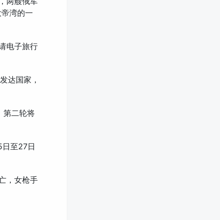
，两艘俄军
大帝湾的一
请电子旅行
入发达国家，
，第二轮将
日至27日
死亡，女枪手