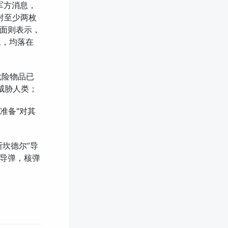
军方消息，
射至少两枚
面则表示，
里，均落在
危险物品已
威胁人类；
准备"对其
坎德尔”导
导弹，核弹