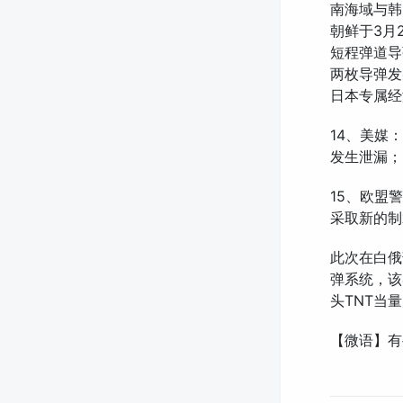
南海域与韩
朝鲜于3月
短程弹道导
两枚导弹发
日本专属经
14、美媒
发生泄漏；
15、欧盟
采取新的制
此次在白俄
弹系统，该
头TNT当
【微语】有