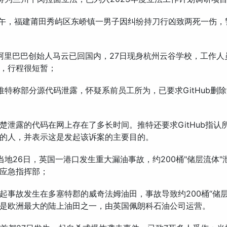
上午，福建莆田秀屿区东峤镇一男子因纠纷持刀行凶致两死一伤，
阿里巴巴创始人马云已回国内，27日现身杭州云谷学校，工作人
，行程很短暂；
推特称部分源代码泄露，怀疑系前员工所为，已要求GitHub删
楚泄露的代码在网上存在了多长时间。推特还要求GitHub指认
的人，并表示这是发起该诉案的主要目的。
当地26日，英国一港口发生重大漏油事故，约200桶"储层流体"
应急指挥部；
起事故发生在多塞特郡的威奇法姆油田，事故导致约200桶“储层
是欧洲最大的陆上油田之一，由英国佩朗科石油公司运营。