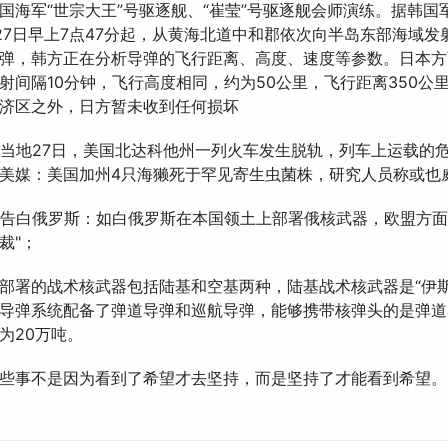
国海军“世宗大王”号驱逐舰、“崔莹”号驱逐舰会师演练。据韩国
27日早上7点47分起，从黄海北道中和郡依次向半岛东部海域发
弹，韩方正在分析导弹的飞行距离、高度、速度等参数。日本方
射间隔10分钟，飞行高度相同，约为50公里，飞行距离350公
济区之外，日方暂未收到任何损坏
：当地27日，美国北达科他州一列火车发生脱轨，列车上运载的
美媒：美国加州4只海獭死于罕见寄生虫菌株，研究人员称或也
警告白俄罗斯：如白俄罗斯在本国领土上部署俄核武器，欧盟方面
裁"；
部署的战术核武器包括陆基和空基两种，陆基战术核武器是“伊斯
导弹系统配备了弹道导弹和巡航导弹，能够携带核弹头的是弹道
量为20万吨。
些事不是因为看到了希望才去坚持，而是坚持了才能看到希望。