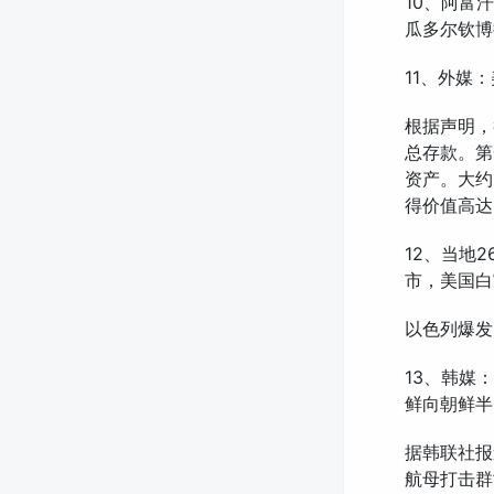
10、阿富
瓜多尔钦博
11、外媒
根据声明，
总存款。第
资产。大约
得价值高达
12、当地
市，美国白
以色列爆发
13、韩媒
鲜向朝鲜半
据韩联社报
航母打击群