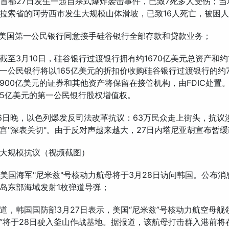
汗首都27日发生一起自杀式爆炸袭击事件，已致7死多人受伤；当
拉索省的阿劳西市发生大规模山体滑坡，已致16人死亡，被困
：美国第一公民银行同意接手硅谷银行全部存款和贷款业务；
截至3月10日，硅谷银行过渡银行拥有约1670亿美元总资产和约1
一公民银行将以165亿美元的折扣价收购硅谷银行过渡银行的约7
900亿美元的证券和其他资产将保留在接管机构，由FDIC处置。 
5亿美元的第一公民银行股权增值权。
26日晚，以色列爆发反司法改革抗议：63万民众走上街头，抗议
宫"深表关切"。由于反对声越来越大，27日内塔尼亚胡宣布暂
大规模抗议（视频截图）
：美国海军"尼米兹"号核动力航母将于3月28日访问韩国。公布
岛东部海域发射1枚弹道导弹；
道，韩国国防部3月27日表示，美国“尼米兹”号核动力航空母舰领
”将于28日驶入釜山作战基地。据报道，该航母打击群入港前将