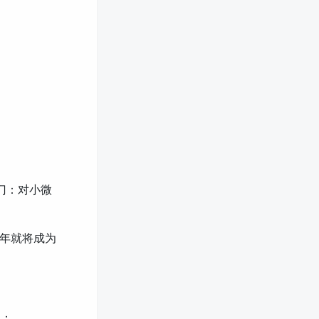
门：对小微
两年就将成为
目；