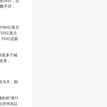
地26日，厄
人数不详；
190亿美元
20亿美元
FDIC还获
涉及多个城
缓改革；
消息当天，朝
衔的“第11
在济州岛以