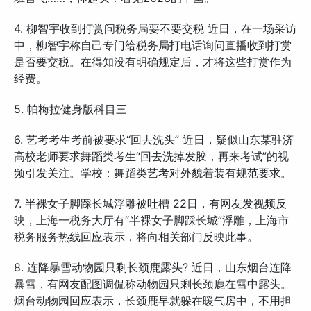
4. 柳智宇收到打赏问税务局要不要交税 近日，在一场采访
中，柳智宇称自己专门给税务局打电话询问直播收到打赏
是否要交税。在得知没有明确规定后，才将这些打赏作为
经费。
5. 帕梅拉健身版科目三
6. 艺考考生考前被要求“回去洗头” 近日，疑似山东某驻济
高校老师要求舞蹈类考生“回去洗掉发胶，再来考试”的视
频引发关注。学校：舞蹈类艺考对外貌着装有规范要求。
7. 半裸女子脚踩长城浮雕被吐槽 22日，有网友发视频反
映，上海一税务大厅有“半裸女子脚踩长城”浮雕，上海市
税务服务热线回应表示，将向相关部门反映此事。
8. 连降暴雪动物园只剩长颈鹿露头? 近日，山东烟台连降
暴雪，有网友配图调侃称动物园只剩长颈鹿在雪中露头。
烟台动物园回应表示，长颈鹿早就躲在暖气房中，不用担