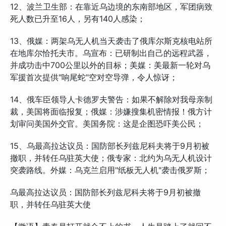
12、波兰卫生部：在靠近乌边境的东南部地区，军团病致
死人数已升至16人，另有140人感染；
13、俄媒：两架乌无人机当天袭击了俄库尔斯克核电站所
在地库尔恰托夫市。乌宣布：已研制出自己的远程武器，
并成功击中700公里以外的目标；美媒：美最新一轮对乌
军援首次提供"响尾蛇"空对空导弹，令人惊讶；
14、俄车臣领导人卡德罗夫警告：如果不解除对我母亲制
裁，美国将面临报复；俄媒：涉嫌搜集机密情报！俄方计
划审问美国外交官。美国务院：这是企图恐吓美公民；
15、乌最高拉达议员：国防部长列兹尼科夫将于9月初被
撤职，并转任乌驻英大使；俄专家：北约为乌无人机设计
突袭路线。外媒：乌克兰启用"纸板无人机"袭击俄罗斯；
乌最高拉达议员：国防部长列兹尼科夫将于9月初被撤
职，并转任乌驻英大使