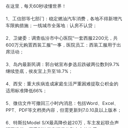
在这里，每天60秒读懂世界！
1、工信部等七部门：稳定燃油汽车消费，各地不得新增汽
车限购措施；一线城市全落地：认房不认贷；
2、卫健委：调查临汾市中心医院"一套西服2200元，共
600万元购置西装工服"一事，医院员工：西装工服用于出
席活动；
3、岛内最新民调：郭台铭宣布参选后跌破两位数到9.7%
继续垫底，侯友宜上升至18.7%；
4、西安：重大疾病造成家庭生活严重困难提取公积金的
适用标准降低66%；
5、微信文件可撤回三小时内消息：包括Word、Excel、
PPT、PDF等文档类内容，但需更新到7.0.10及以上版本；
6、特斯拉Model S/X最高降价超20万，车主发起联合声