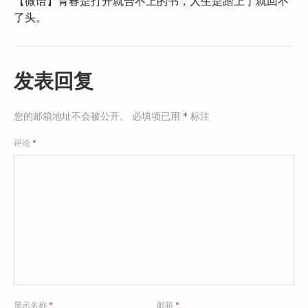
【微语】青春是打开就合不上的书，人生是踏上了就回不
了头。
发表回复
您的邮箱地址不会被公开。
必填项已用
*
标注
评论
*
显示名称
*
邮箱
*