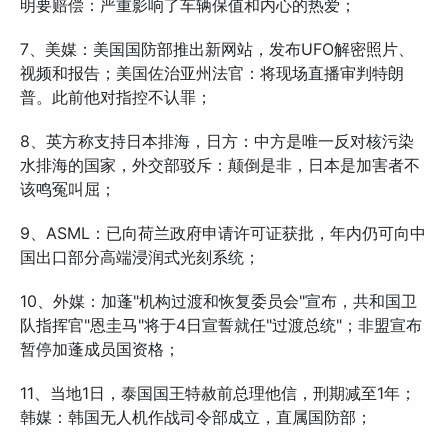
明要赔偿：严重影响了车辆保值和内心的热爱；
7、美媒：美国国防部推出新网站，发布UFO解密照片、
视频和报告；美国佐治亚州法官：将现场直播审判特朗
普。此前他对指控不认罪；
8、英方称支持日本排海，日方：中方是唯一反对核污染
水排海的国家，外交部驳斥：颠倒是非，日本是加害者不
该鸣冤叫屈；
9、ASML：已向荷兰政府申请许可证获批，年内仍可向中
国出口部分高端浸润式光刻系统；
10、外媒：加蓬"机构过渡和恢复委员会"宣布，共和国卫
队指挥官"恩圭马"将于4日宣誓就任"过渡总统"；非盟宣布
暂停加蓬成员国资格；
11、当地1日，泰国国王特赦前总理他信，刑期减至1年；
韩媒：韩国无人机作战司令部成立，直属国防部；