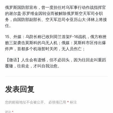
俄罗斯国防部宣布，曾一度担任对乌军事行动作战指挥官
的谢尔盖·苏罗维金因转业而被解除俄罗斯空天军司令职
务，由国防部副部长、空天军总司令亚历山大·泽林上将接
任。
15、外媒：乌防长称已收到荷兰首架F-16战机，俄方称挫
败三架袭击莫斯科的乌无人机；俄媒：莫斯科市区传出爆
炸声，首都多个机场暂时关闭，无人员伤亡；
【微语】人生会有遗憾，但不必回头，因为往回走叫重蹈
覆辙，往前走，才叫自我治愈。
发表回复
您的邮箱地址不会被公开。
必填项已用
*
标注
评论
*