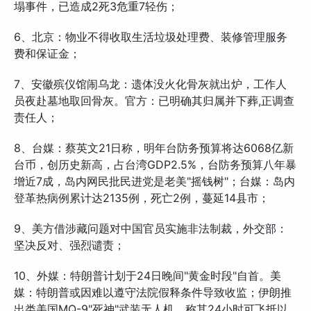
塌事件，已造成2死3危重7轻伤；
6、北京：物业不得收取生活垃圾处理费、装修管理服务
费和保证金；
7、安徽殡仪馆闹乌龙：遗体没火化骨灰就出炉，工作人
员夜赴墓地取回骨灰。官方：已明确其归属并下葬,正调查
责任人；
8、台媒：蔡英文21日称，明年台防务预算将达6068亿新
台币，创历史新高，占台湾GDP2.5%，台防务预算八年暴
增近7成，岛内网民批民进党是老美"摇钱树"；台媒：岛内
登革热病例累计达2135例，死亡2例，蔓延14县市；
9、美方借涉藏问题对中国官员实施非法制裁，外交部：
坚决反对、强烈谴责；
10、外媒：特朗普计划于24日晚间"黄金时段"自首。美
媒：特朗普或因难以遵守法院假释条件导致收监；伊朗推
出类美国MQ-9"死神"武装无人机，称其24小时可飞抵以