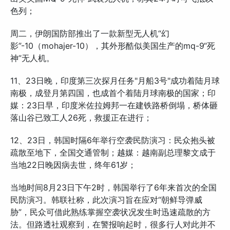
色列；
周二，伊朗国防部推出了一款新型无人机“幻
影”-10（mohajer-10），其外形酷似美国生产的mq-9“死
神”无人机。
11、23日晚，印度第三次探月任务"月船3号"成功着陆月球
南极，成登月第四国，也成首个着陆月球南极的国家；印
媒：23日早，印度米佐拉姆邦一在建铁路桥倒塌，桥体砸
落山谷已致工人26死，救援正在进行；
12、23日，韩国时隔6年举行空袭民防演习：民众抱头被
疏散至地下，全国交通管制；越媒：越南副总理黎文成于
当地22日晚因病去世，终年61岁；
当地时间8月23日下午2时，韩国举行了6年来首次的全国
民防演习。韩联社称，此次演习旨在应对“朝鲜导弹威
胁”，民众可借此熟练掌握空袭状况发生时迅速疏散的方
法。但路透社观察到，在警报响起时，很多行人对此并不