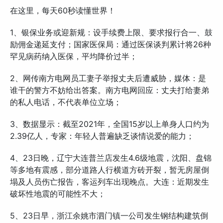
在这里，每天60秒读懂世界！
1、银保业务或迎新规：设手续费上限、要求报行合一、鼓
励佣金递延支付；国家医保局：通过医保谈判累计将26种
罕见病药纳入医保，平均降价过半；
2、网传南方电网员工妻子举报丈夫后遭威胁，媒体：是
谁干的警方不妨给出答案。南方电网回应：丈夫打给妻弟
的私人电话，不代表单位立场；
3、数据显示：截至2021年，全国15岁以上单身人口约为
2.39亿人，专家：年轻人普遍缺乏谈情说爱的能力；
4、23日晚，辽宁大连普兰店发生4.6级地震，沈阳、盘锦
等多地有震感，部分道路人行横道方砖开裂，暂无房屋倒
塌及人员伤亡报告，客运列车出现晚点。大连：近期发生
破坏性地震的可能性不大；
5、23日早，浙江余姚市泗门镇一公司发生钢结构建筑倒