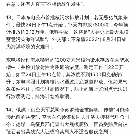
在意，还有人直言“不相信战争发生”。
13、日本东电公布首批核污水排放计划：若无恶劣气象条
件，最快24日下午1点开始，17天内排放7800吨，今年预
计排放约3.12万吨。俄科学家：这将是"人类史上最大规模
蓄意污染海洋试验"。外交部：不希望2023年8月24日成
为海洋环境的灾难日；
东电将经过海水稀释的1200立方米核污染水存放在大型水
槽中，并检测放射性物质氚的浓度。测定工作自22日开
始，如果24日上午10点前，其浓度不到1500贝克勒尔/
升，东电将照计划将核污水通过海底隧道排放。但如果气
象条件不佳，海浪过高情况下，船上的海上监测点无法进
行浓度测定，排海计划将取消。
14、俄媒：俄空天军总司令苏罗维金被解职，传他"可能牵
涉此前的兵变"，空天军总参谋长阿夫扎洛夫接替代理总司
令；德媒：乌征兵部门查出大规模腐败，官员受贿后向被
征召者出具残疾人证或将其列入不适合服役之列；