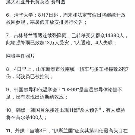
澳大利亚外长黄英贤 资料图
6、清华大学：8月7日起，周末和法定节假日将继续开放
校园参观，寒暑假开放安排另行公告；
7、吉林舒兰遭遇连续强降雨，已转移受灾群众14380人，
此轮强降雨已致超13万人受灾，1人遇难、4人失联；
网曝事件照片
8、4日早上，山东新泰市汶南镇一轿车与多车相撞致2死7
伤，驾驶员已被控制；
9、韩国超导和低温学会："LK-99"是室温超导体论据不
足，没有表现出迈斯纳效应；
10、韩媒：韩国首尔接连出现11篇"杀人预告"，有人威胁
将在首尔杀100人；
11、外媒：当地3日，"伊斯兰国"证实其第四任最高头目在