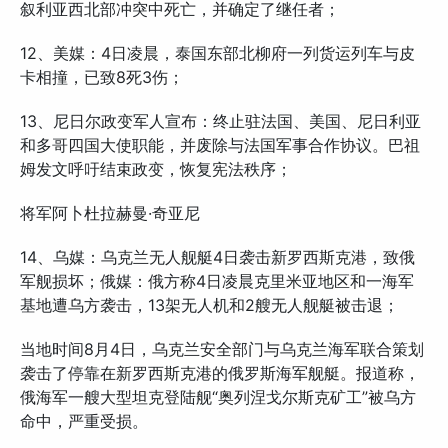
叙利亚西北部冲突中死亡，并确定了继任者；
​12、美媒：4日凌晨，泰国东部北柳府一列货运列车与皮
卡相撞，已致8死3伤；
13、尼日尔政变军人宣布：终止驻法国、美国、尼日利亚
和多哥四国大使职能，并废除与法国军事合作协议。巴祖
姆发文呼吁结束政变，恢复宪法秩序；
将军阿卜杜拉赫曼·奇亚尼
14、乌媒：乌克兰无人舰艇4日袭击新罗西斯克港，致俄
军舰损坏；俄媒：俄方称4日凌晨克里米亚地区和一海军
基地遭乌方袭击，13架无人机和2艘无人舰艇被击退；
当地时间8月4日，乌克兰安全部门与乌克兰海军联合策划
袭击了停靠在新罗西斯克港的俄罗斯海军舰艇。报道称，
俄海军一艘大型坦克登陆舰“奥列涅戈尔斯克矿工”被乌方
命中，严重受损。