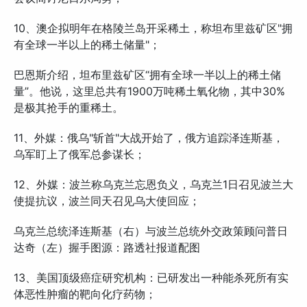
10、澳企拟明年在格陵兰岛开采稀土，称坦布里兹矿区"拥
有全球一半以上的稀土储量"；
巴恩斯介绍，坦布里兹矿区“拥有全球一半以上的稀土储
量”。他说，这里总共有1900万吨稀土氧化物，其中30%
是极其抢手的重稀土。
11、外媒：俄乌"斩首"大战开始了，俄方追踪泽连斯基，
乌军盯上了俄军总参谋长；
12、外媒：波兰称乌克兰忘恩负义，乌克兰1日召见波兰大
使提抗议，波兰同天召见乌大使回应；
乌克兰总统泽连斯基（右）与波兰总统外交政策顾问普日
达奇（左）握手图源：路透社报道配图
13、美国顶级癌症研究机构：已研发出一种能杀死所有实
体恶性肿瘤的靶向化疗药物；