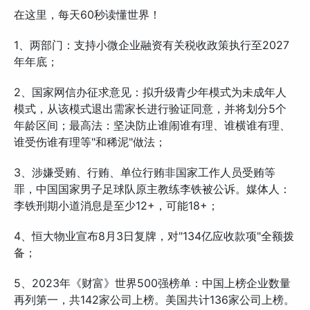
在这里，每天60秒读懂世界！
1、两部门：支持小微企业融资有关税收政策执行至2027
年年底；
2、国家网信办征求意见：拟升级青少年模式为未成年人
模式，从该模式退出需家长进行验证同意，并将划分5个
年龄区间；最高法：坚决防止谁闹谁有理、谁横谁有理、
谁受伤谁有理等"和稀泥"做法；
3、涉嫌受贿、行贿、单位行贿非国家工作人员受贿等
罪，中国国家男子足球队原主教练李铁被公诉。媒体人：
李铁刑期小道消息是至少12+，可能18+；
4、恒大物业宣布8月3日复牌，对"134亿应收款项"全额拨
备；
5、2023年《财富》世界500强榜单：中国上榜企业数量
再列第一，共142家公司上榜。美国共计136家公司上榜。