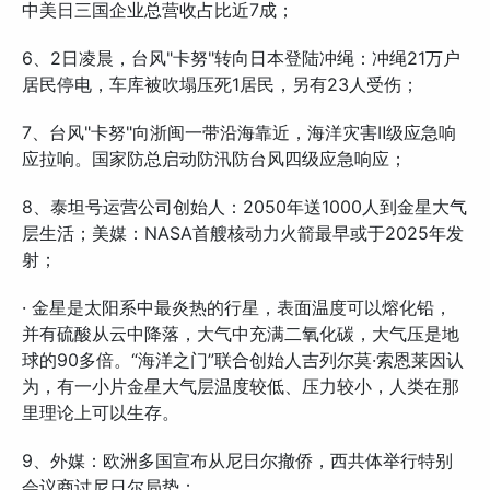
中美日三国企业总营收占比近7成；
6、2日凌晨，台风"卡努"转向日本登陆冲绳：冲绳21万户
居民停电，车库被吹塌压死1居民，另有23人受伤；
7、台风"卡努"向浙闽一带沿海靠近，海洋灾害Ⅱ级应急响
应拉响。国家防总启动防汛防台风四级应急响应；
8、泰坦号运营公司创始人：2050年送1000人到金星大气
层生活；美媒：NASA首艘核动力火箭最早或于2025年发
射；
· 金星是太阳系中最炎热的行星，表面温度可以熔化铅，
并有硫酸从云中降落，大气中充满二氧化碳，大气压是地
球的90多倍。“海洋之门”联合创始人吉列尔莫·索恩莱因认
为，有一小片金星大气层温度较低、压力较小，人类在那
里理论上可以生存。
9、外媒：欧洲多国宣布从尼日尔撤侨，西共体举行特别
会议商讨尼日尔局势；