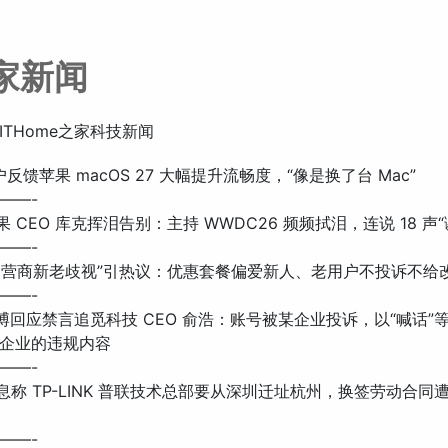
之家新闻
ITHome之家科技新闻
 用户反馈苹果 macOS 27 大幅提升流畅度，“像是换了台 Mac”
——-
 苹果 CEO 库克挥泪告别：主持 WWDC26 频频拭泪，连说 18 声“
——-
: “运营商新老歧视”引热议：优惠套餐偏爱新人、老用户不投诉不给
——-
: 微博回应禁言追觅科技 CEO 俞浩：账号被某企业投诉，以“喊话”
企业的违规内容
——-
 消息称 TP-LINK 普联技术总部要从深圳迁址杭州，换签劳动合同
——-