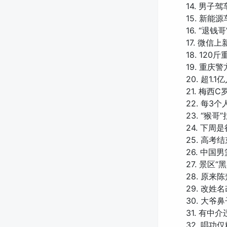
14. 男
15. 新能
16. “退
17. 微信
18. 120
19. 重
20. 超1
21. 梅
22. 每3
23. “猴
24. 下周
25. 高
26. 中
27. 景区
28. 原来
29. 改
30. 大
31. 有中介
32. 唱