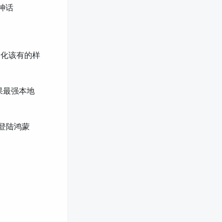
 神话
文化该有的样
持苹果最强本地
有望登陆鸿蒙