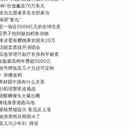
力神杯”价值飙至70万美元
岁男孩当志愿者弄丢全部家当
佩渴望“复仇”
杯是一场近5500亿元的全球生意
地回应男子拍到疑似鳄鱼动物
连突降冰雹有樱桃果农损失20万
濛放话能卖票就开演唱会
西省应急管理厅副厅长张和平被查
专业版最高档年费超5000元
动车假号牌低至几十元还可定制
离》排播改档
届世界杯跟中国有什么关系
国洛杉矶现警匪追逃战
生手搓醒狮馒头火爆出圈
汉姆现身香港跑马地
馆贴硬核禁烟提示 客流反上涨
新疆旅游突然在韩国火了
《花儿与少年8》阵容