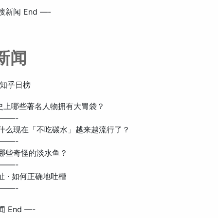
搜新闻 End —-
新闻
知乎日榜
 历史上哪些著名人物拥有大胃袋？
——-
: 为什么现在「不吃碳水」越来越流行了？
——-
 有哪些奇怪的淡水鱼？
——-
瞎扯 · 如何正确地吐槽
——-
 End —-