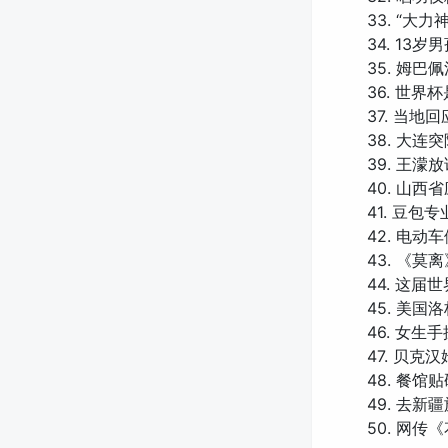
33. “大
34. 13
35. 姆巴
36. 世界
37. 当
38. 大
39. 王
40. 山
41. 豆包
42. 电
43. 《莫
44. 这
45. 美
46. 女
47. 贝克
48. 餐
49. 去
50. 网传