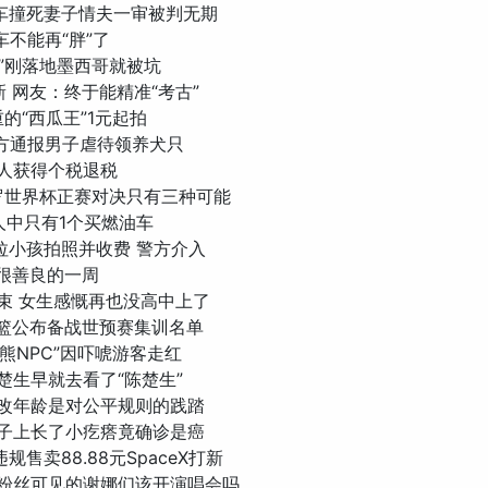
子驾车撞死妻子情夫一审被判无期
源车不能再“胖”了
钱哥”刚落地墨西哥就被坑
上新 网友：终于能精准“考古”
斤重的“西瓜王”1元起拍
庆警方通报男子虐待领养犬只
.1亿人获得个税退税
西C罗世界杯正赛对决只有三种可能
个人中只有1个买燃油车
哥”拉小孩拍照并收费 警方介入
是很善良的一周
考结束 女生感慨再也没高中上了
国男篮公布备战世预赛集训名单
“黑熊NPC”因吓唬游客走红
陈楚生早就去看了“陈楚生”
姓名改年龄是对公平规则的践踏
爷鼻子上长了小疙瘩竟确诊是癌
违规售卖88.88元SpaceX打新
功仅粉丝可见的谢娜们该开演唱会吗