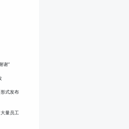
谢谢”
改
等形式发布
遭大量员工