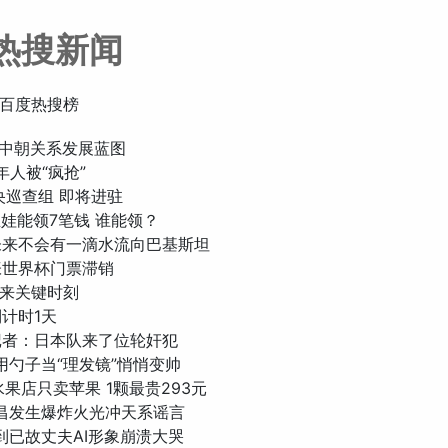
热搜新闻
百度热搜榜
擘画中朝关系发展蓝图
老年人被“疯抢”
中央巡查组 即将进驻
生娃能领7笔钱 谁能领？
：未来不会有一滴水流向巴基斯坦
万张世界杯门票滞销
迎来关键时刻
倒计时1天
哥记者：日本队来了位轮奸犯
生用勺子当“理发镜”悄悄变帅
一水果店只卖苹果 1颗最贵293元
北宜昌发生爆炸火光冲天系谣言
看到已故丈夫AI形象崩溃大哭