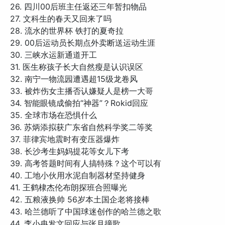
26. 四川00后班主任返还三年暂扣物品
27. 文科生的春天又回来了吗
28. 流水的世界杯 铁打的夏奇拉
29. 00后运动员长期点外卖断送运动生涯
30. 三峡水运新通道开工
31. 医生称孩子长大自然瘦是认识误区
32. 南宁一物流园遭遇超15级龙卷风
33. 被炸伤女主播否认嫌疑人是榜一大哥
34. 智能眼镜成偷拍“神器”？Rokid回应
35. 全球市场在恐惧什么
36. 苏炳添拟获广东省自然科学奖二等奖
37. 菲律宾地震时有变压器爆炸
38. 长沙考生妈妈提花等女儿下考
39. 高考答题时间有人搞特殊？这个可以有
40. 工地小伙用水泥自制器材坚持健身
41. 王鹤棣杰伦布朗探班合照曝光
42. 五粮液换帅 56岁本土国企老将接棒
43. 哈兰德听了中国球迷创作的哈兰德之歌
44. 李小冉发文回应与张月撞歌