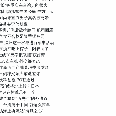
“馆长”称重庆在台湾真的很火
执法部门频抓扣中国公民 中方回应
婚官司尚未宣判男子莫名被离婚
省委常委李伟被查
子在飞机起飞后欲拉舱门 航司回应
六福售卖不合格足银手镯被罚
行警告 温州这一水域进行军事活动
契奇在浙江吃上粽子、阳春面了
店上线“0元举报吸烟”获好评
提出5点主张 外交部表态
子标注新西兰产地遭消费者质疑
师谈王鹤棣父亲店铺遭差评
科技科创板IPO获通过
“蔷薇”或将北上转向日本
玉兰奖评选标准只有一个
与波兰将签“历史性”防务协议
契奇：台湾属于中国 就这么简单
探访海上换流站“海风之心”