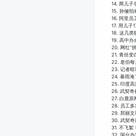
14. 两
15. 孙
16. 阿
17. 用儿
18. 这几
19. 高中
20. 网红
21. 青
22. 老
23. 记
24. 暴雨
25. 印度
26. 武契
27. 白鹿
28. 员工
29. 郑丽
30. 武
31. 不
32. 国