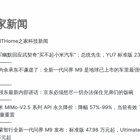
之家新闻
ITHome之家科技新闻
 雷军幽默回应武契奇“买不起小米汽车”：总统先生，YU7 标准版 23.
——-
: 华为余承东不谦虚了：全新一代问界 M9 是地球已上市的车里最强悍
——-
: 刘强东最新内部讲话：京东必须想尽一切办法保住兄弟们的饭碗
——-
小米 MiMo-V2.5 系列 API 永久降价：降幅 57%-99%，当前有效 To
量重置
——-
 鸿蒙智行全新一代问界 M9 发布：标准版 47.98 万元起，Ultimat
 万元起