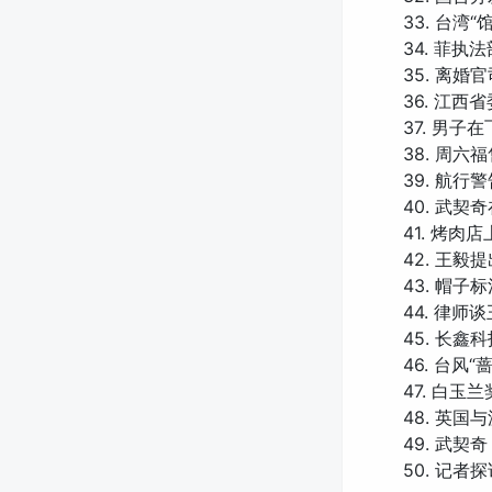
33. 台湾
34. 菲
35. 离
36. 江西
37. 男
38. 周
39. 航
40. 武
41. 烤肉
42. 王毅
43. 帽
44. 律
45. 长鑫
46. 台风
47. 白
48. 英国
49. 武
50. 记者