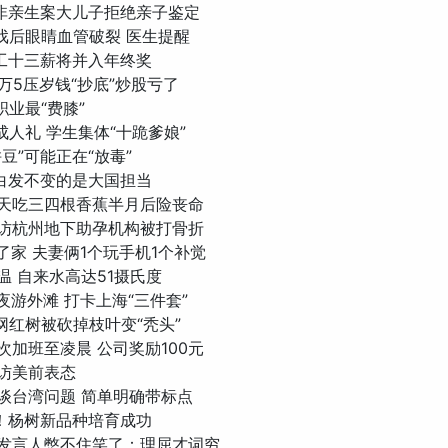
儿子非亲生案大儿子拒绝亲子鉴定
俪拍戏后眼睛血管破裂 医生提醒
里员工十三薪将并入年终奖
子1万5压岁钱“抄底”炒股亏了
类职业最“费膝”
办成人礼 学生集体“十跪爹娘”
“拼豆”可能正在“放毒”
丝变白发不变的是大国担当
伯每天吃三四根香蕉半月后险丧命
者暗访杭州地下助孕机构被打骨折
淹了家 夫妻俩1个玩手机1个补觉
高温 自来水高达51摄氏度
奇夜游外滩 打卡上海“三件套”
原网红树被砍掉枝叶变“秃头”
多次加班至凌晨 公司奖励100元
文访美前表态
契奇谈台湾问题 简单明确带标点
飞絮！杨树新品种培育成功
台办发言人憋不住笑了：理屈才词穷