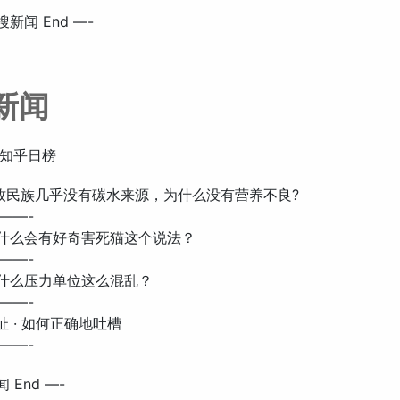
搜新闻 End —-
新闻
知乎日榜
: 游牧民族几乎没有碳水来源，为什么没有营养不良?
——-
: 为什么会有好奇害死猫这个说法？
——-
 为什么压力单位这么混乱？
——-
瞎扯 · 如何正确地吐槽
——-
 End —-