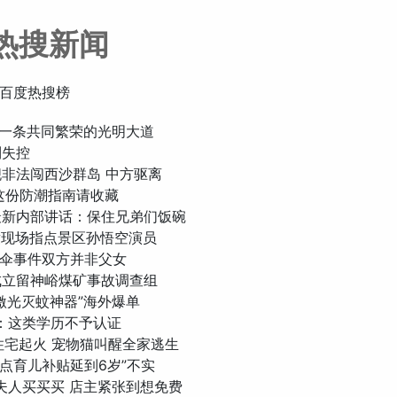
热搜新闻
百度热搜榜
走出一条共同繁荣的光明大道
到失控
军舰非法闯西沙群岛 中方驱离
 这份防潮指南请收藏
东最新内部讲话：保住兄弟们饭碗
龄童现场指点景区孙悟空演员
师打伞事件双方并非父女
院成立留神峪煤矿事故调查组
“激光灭蚊神器”海外爆单
育部：这类学历不予认证
一住宅起火 宠物猫叫醒全家逃生
都试点育儿补贴延到6岁”不实
契奇夫人买买买 店主紧张到想免费