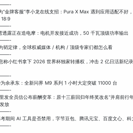
——-
 华为“金牌客服”李小龙在线支招：Pura X Max 遇到应用适配不
18:9
——-
: 张雪透露正在造电摩：电机开发接近成功，50 千瓦顶级功率输出
——-
 华为韬定律，全球权威媒体 / 机构 / 顶级专家们都怎么看
——-
 消息称小红书拿下 2026 世界杯独家转播权，冲击 2 亿日活新
——-
: 华为余承东：全新问界 M9 系列 1 小时大定突破 11000 台
——-
题: 阿里发全员信公布薪酬变革：原十三薪回归年终奖改名“并肩前行
发放
——-
题: 高考期间 AI 工具是否禁用，字节豆包、腾讯元宝、百度文心、
——-