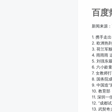
百度
新闻来源：
1. 携手
2. 欧洲热
3. 荷兰
4. 雨雨雨
5. 刘强
6. 六小
7. 女教
8. 国务
9. 中国造
10. 教
11. 深圳
12. “成
13. 武