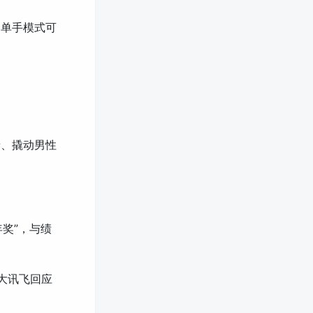
好，单手模式可
纪录、撬动男性
年奖”，与绩
科大讯飞回应