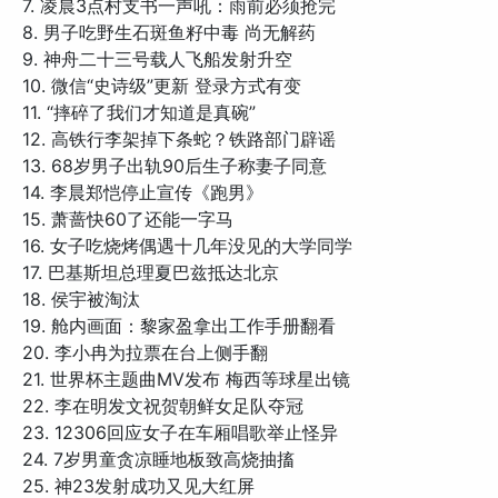
7. 凌晨3点村支书一声吼：雨前必须抢完
8. 男子吃野生石斑鱼籽中毒 尚无解药
9. 神舟二十三号载人飞船发射升空
10. 微信“史诗级”更新 登录方式有变
11. “摔碎了我们才知道是真碗”
12. 高铁行李架掉下条蛇？铁路部门辟谣
13. 68岁男子出轨90后生子称妻子同意
14. 李晨郑恺停止宣传《跑男》
15. 萧蔷快60了还能一字马
16. 女子吃烧烤偶遇十几年没见的大学同学
17. 巴基斯坦总理夏巴兹抵达北京
18. 侯宇被淘汰
19. 舱内画面：黎家盈拿出工作手册翻看
20. 李小冉为拉票在台上侧手翻
21. 世界杯主题曲MV发布 梅西等球星出镜
22. 李在明发文祝贺朝鲜女足队夺冠
23. 12306回应女子在车厢唱歌举止怪异
24. 7岁男童贪凉睡地板致高烧抽搐
25. 神23发射成功又见大红屏