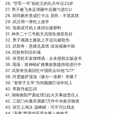
26. “空军一号”前屹立的礼兵年仅23岁
27. 男子被飞来足球砸中后脑勺进ICU
28. 胡同厕所竟成打卡点 居民：不堪其扰
29. 武汉周一弹性上放学
30. 泡菜或可助人体排出微塑料
31. 神舟二十三号航天员报告感觉良好
32. 男子偶遇土拨鼠上手逗玩被咬伤
33. 武契奇：患难见真情 深深感激中国
34. 武契奇到访长城
35. 张雪机车发律师函：从未授权出版该书
36. 现场：留神峪矿难事故救援持续进行中
37. 武契奇笑着回忆中国民众叫他“577”
38. 尚雯婕萨顶顶《缘分一道桥》夯爆了
39. “老辈子文学”为何频频打动年轻人
40. 李斯丹妮忘词
41. 湖南衡阳严肃处理2起火灾事故责任人
42. 三部门向重庆调拨1万件中央救灾物资
43. 张艺上淘汰 温峥嵘：可不可以我走
44. “高毒”禁用农药竟在网上偷偷卖