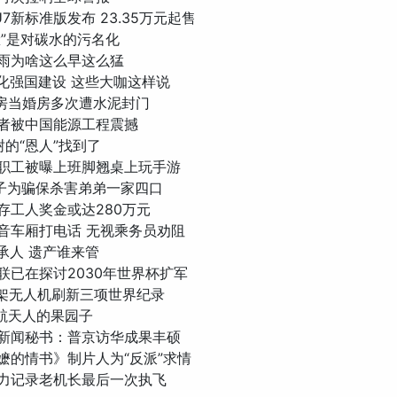
YU7新标准版发布 23.35万元起售
水脸”是对碳水的污名化
年暴雨为啥这么早这么猛
进文化强国建设 这些大咖这样说
法拍房当婚房多次遭水泥封门
国记者被中国能源工程震撼
棵树的“恩人”找到了
务局职工被曝上班脚翘桌上玩手游
国男子为骗保杀害弟弟一家四口
内存工人奖金或达280万元
子静音车厢打电话 无视乘务员劝阻
继承人 遗产谁来管
足联已在探讨2030年世界杯扩军
615架无人机刷新三项世界纪录
逛航天人的果园子
总统新闻秘书：普京访华成果丰硕
阿嬷的情书》制片人为“反派”求情
友接力记录老机长最后一次执飞