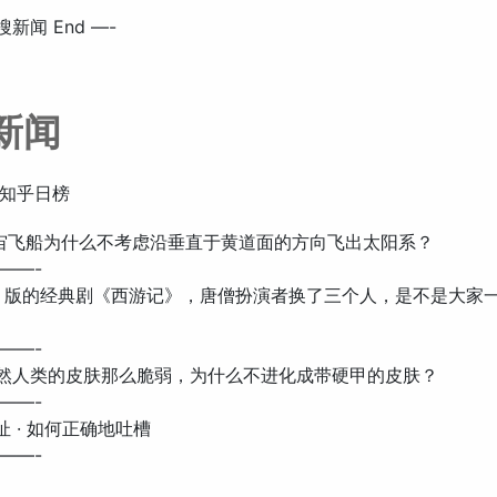
搜新闻 End —-
新闻
知乎日榜
: 宇宙飞船为什么不考虑沿垂直于黄道面的方向飞出太阳系？
——-
: 86 版的经典剧《西游记》，唐僧扮演者换了三个人，是不是大家
——-
: 既然人类的皮肤那么脆弱，为什么不进化成带硬甲的皮肤？
——-
瞎扯 · 如何正确地吐槽
——-