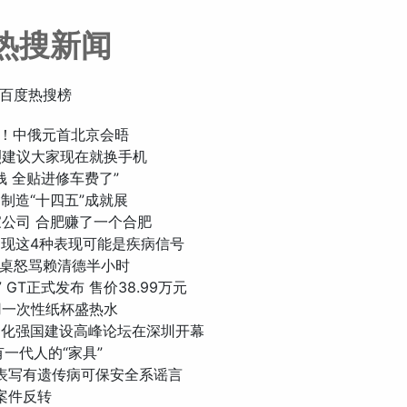
热搜新闻
百度热搜榜
再会！中俄元首北京会晤
强烈建议大家现在就换手机
油钱 全贴进修车费了”
国制造“十四五”成就展
一家公司 合肥赚了一个合肥
时出现这4种表现可能是疾病信号
文拍桌怒骂赖清德半小时
7 GT正式发布 售价38.99万元
少用一次性纸杯盛热水
26文化强国建设高峰论坛在深圳开幕
人有一代人的“家具”
子填表写有遗传病可保安全系谣言
贤案件反转