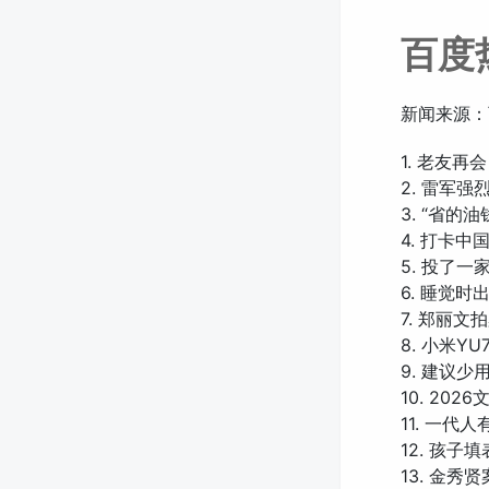
百度
新闻来源：
1. 老友
2. 雷军
3. “省的
4. 打卡中
5. 投了
6. 睡觉
7. 郑丽
8. 小米YU
9. 建议
10. 20
11. 一代
12. 孩
13. 金秀