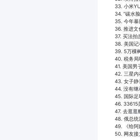
33. 小米
34. “碳
35. 今
36. 推
37. 买
38. 美
39. 5万
40. 税
41. 美
42. 三星
43. 女
44. 没有
45. 国际
46. 33
47. 去逛
48. 俄
49. 《给
50. 网