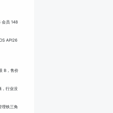
 会员 148
OS API26
眼 B，售价
万辆，行业没
目管理铁三角