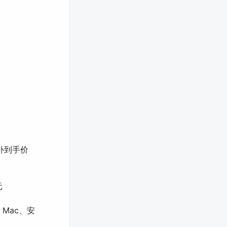
国补到手价
元
、Mac、安