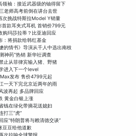
朗最高领袖：接近武器级的铀得留下
岁高三老师高考前倒在讲台去世
：再次挑战特斯拉Model Y销量
发布首款耳夹式耳机 首销价799元
考虑收购玛莎拉蒂？比亚迪回应
雪宣布：将捐款给韩红基金
给阿嬷的情书》导演从千人中选出南枝
“体测神药”热销 新华社调查
方：禁止从菲律宾输入猪、野猪
学进入下一个level
7 Max发布 售价4799元起
东阳江一天下完北京近两年的雨
水风波再起 多品牌回应
暴跌 黄金白银上涨
伙为省钱在绿化带摘花送媳妇
委连打三“虎”
部回应“特朗普将与赖清德交谈”
让张豆豆给他道歉
博拉再次拉响全球警报