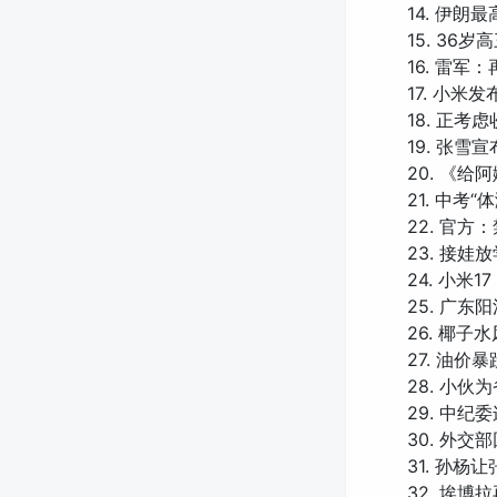
14. 伊
15. 36
16. 雷军
17. 小米
18. 正
19. 张
20. 《
21. 中考
22. 官
23. 接娃放
24. 小米1
25. 广
26. 椰子
27. 油价
28. 小
29. 中纪
30. 外交
31. 孙杨
32. 埃