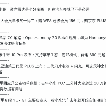
——-
: 何小鹏：激光雷达是个好东西，但在汽车领域已不是必需
——-
 B站大会员年卡买一得二：赠 WPS 超级会员 156 元，赠京东 PLUS
——-
鸿蒙 7.0 铺路：OpenHarmony 7.0 Beta1 现身，华为 Harmony
发者体验官招募
——-
 小米手环 10 Pro 发布：支持苹果生态、游戏模式，首销 399 元起
——-
: 比亚迪第三代元 PLUS 上市：二代刀片电池 + 闪充、可选天神之
起
——-
: 雷军回应只公布锁单数据：去年小米 YU7 三分钟大定超过 20 
得数据有问题
——-
: 雷军介绍 YU7 GT 主要负责人，称小米汽车去年就开始实施项