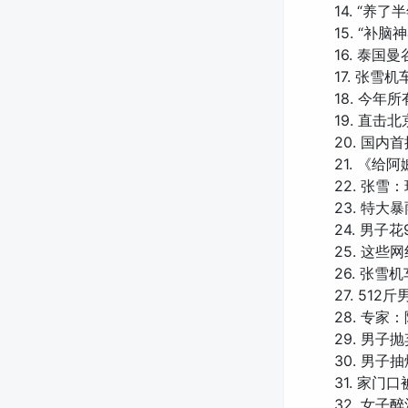
14. “养
15. “补
16. 泰
17. 张
18. 今年
19. 直击
20. 国内
21. 《
22. 张
23. 特
24. 男子
25. 这
26. 张雪
27. 51
28. 专
29. 男子
30. 男子
31. 家门
32. 女