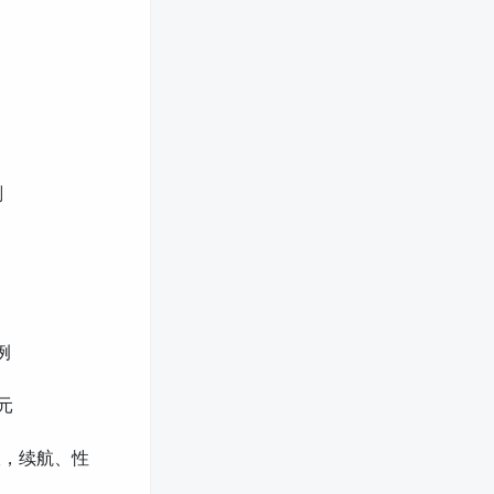
划
例
元
被砍，续航、性