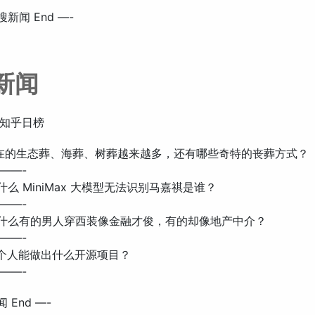
搜新闻 End —-
新闻
知乎日榜
: 现在的生态葬、海葬、树葬越来越多，还有哪些奇特的丧葬方式？
——-
 为什么 MiniMax 大模型无法识别马嘉祺是谁？
——-
: 为什么有的男人穿西装像金融才俊，有的却像地产中介？
——-
 一个人能做出什么开源项目？
——-
 End —-