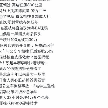
无证驾驶 高速狂飙800公里
子斑马线上跳舞博流量 警方回应
中生患罕见病 母亲搀扶参加成人礼
东3比0零封雷德齐姆斯基
5吨茂名荔枝将直达珠海粤BA现场
子登山偶遇一黑熊从树后探头
广告获利100元被罚30万
6岁退休教师奶奶开直播：免费教识字
一火车与公交车相撞 已致8死25伤
重伤猫移植鱼皮能救命？兽医揭秘
44秒！苏超本赛季最快进球诞生
阳动物园的假熊把狮子整懵了
或将是北京今年以来最大一场雨
学家开发人类心脏起搏器类器官
西通报公交车侧翻事故：2名学生遇难
京将启动防汛四级应急响应
机器人33小时处理4万多个包裹
秘新疆棉花秆治沙硬核技术