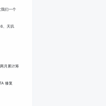
欠我们一个
E6、天玑
近两月累计筹
TA 修复