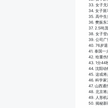
33. 女子
34. 女
35. 高
36. 樊振
37. 2.
38. 女
39. 公司
40. 7
41. 泰国
42. 给
43. 1分
44. 沈
45. 这
46. 科
47. 山
48. 北
49. 人形
50. 揭