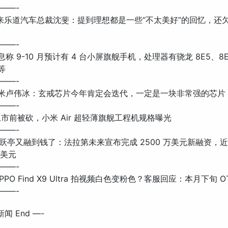
——-
: 蔚来乐道汽车总裁沈斐：提到理想都是一些“不太美好”的回忆，还
——-
 消息称 9-10 月预计有 4 台小屏旗舰手机，处理器有骁龙 8E5、8
 等
——-
: 小米卢伟冰：玄戒芯片今年肯定会迭代，一定是一块非常强的芯片
——-
: 上市前被砍，小米 Air 超轻薄旗舰工程机规格曝光
——-
题: 贾跃亭又融到钱了：法拉第未来宣布完成 2500 万美元新融资，
万美元
——-
 OPPO Find X9 Ultra 拍视频白色变粉色？客服回应：本月下旬 O
——-
新闻 End —-