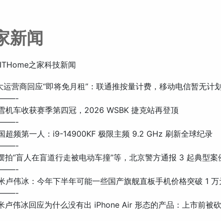
之家新闻
ITHome之家科技新闻
: 三大运营商回应“即将免月租”：联通推按量计费，移动电信暂无计
——-
 张雪机车收获赛季第四冠，2026 WSBK 捷克站再登顶
——-
中国超频第一人：i9-14900KF 极限主频 9.2 GHz 刷新全球纪录
——-
 涉摆拍“盲人在盲道行走被电动车撞”等，北京警方通报 3 起典型案
——-
: 小米卢伟冰：今年下半年可能一些国产旗舰直板手机价格突破 1 万
——-
 小米卢伟冰回应为什么没有出 iPhone Air 形态的产品：上市前