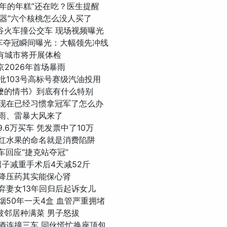
了半年的年糕”还在吃？医生提醒
脑神器”六个核桃怎么没人买了
国曼谷火车撞公交车 现场视频曝光
雪机车夺冠瞬间曝光：大幅领先冲线
所有城市将开展体检
北京2026年首场暴雨
首批103号高标号赛级汽油投用
给阿嬷的情书》到底有什么特别
雪：现在已经习惯拿冠军了怎么办
大暴雨、雷暴大风来了
花9.6万买车 凭发票中了10万
些网红水果的命名就是消费陷阱
机车回应“捷克站夺冠”
2斤男子减重手术后4天减52斤
家：降压药其实能保心肾
抛弃妻女13年回归后起诉女儿
抽烟50年一天4盒 血管严重拥堵
口被邻居种满菜 男子怒拔
子醉酒连撞三车 同伙慌忙换座顶包