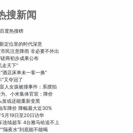
热搜新闻
百度热搜榜
关系新定位里的时代深意
提醒市民注意降雨 非必要不外出
经贸磋商初步成果公布
手机走天下”
报“酒店床单未一客一换”
机车”又夺冠了
通报盲人女孩被撞事件：系摆拍
、华为、小米集体官宣：降价
白头发或还能重新变黑
燃油车降价 降幅最大近30%
将于5月19日至20日访华
机车连续超车 4台雅马哈追不上
滚水”“隔夜水”到底能不能喝