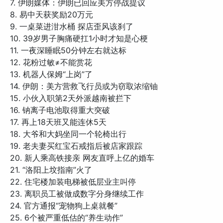
7. 伊朗媒体：伊朗已回应美方停战提议
8. 易中天获奖励20万元
9. 一桌菜进泔水桶 探店歪风该刹了
10. 39岁男子胸痛硬扛1小时才知是心梗
11. 一夜深睡眠50分钟左右就达标
12. 花粉过敏≠不能赏花
13. 机器人保姆“上岗”了
14. 伊朗：美方营救飞行员或为窃取浓缩铀
15. 小伙入职第2天外派越南被拦下
16. 钠离子电池取得重大突破
17. 再上18天班又能连休5天
18. 大爷和大妈坐同一个轮椅出行
19. 老夫妻买红宝石戒指后被店家跟踪
20. 新人乘高铁接亲 网友直呼上亿的婚车
21. “洛阳上坟指南”火了
22. 住宅楼加装电梯被低层业主叫停
23. 离职员工被做成数字分身继续工作
24. 官方通报“宠物狗上桌就餐”
25. 6个被严重低估的“养生动作”