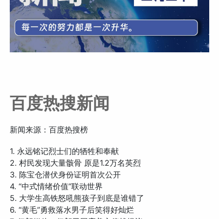
百度热搜新闻
新闻来源：百度热搜榜
1. 永远铭记烈士们的牺牲和奉献
2. 村民发现大量骸骨 原是1.2万名英烈
3. 陈宝仓潜伏身份证明首次公开
4. “中式情绪价值”联动世界
5. 大学生高铁怒吼熊孩子到底是谁错了
6. “黄毛”勇救落水男子后笑得好灿烂