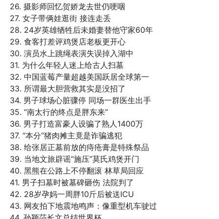
26. 摄影师回忆贺娇龙去世仍哽咽
27. 女子带俩娃逛街 接连走丢
28. 24岁英雄牺牲后未婚妻替他守家60年
29. 食客打差评鸡煲店老板更开心
30. 演员水上跳绳表演失误掉入湖中
31. 为什么年轻人迷上给古人扫墓
32. 中国蓝莓产量超越美国跃居全球第一
33. 所谓最大胆营救其实是没招了
34. 男子球场心脏骤停 同场一群医生出手
35. “南太行的终点是胖东来”
36. 男子打造富豪人设骗了熟人1400万
37. “本分”猪肉摊主竟是诈骗逃犯
38. 给张居正墓前放的痔疮膏是特殊祭品
39. 当地文旅辟谣“施压”莫氏鸡煲开门
40. 黑熊在公路上不停翻滚 林草局回应
41. 男子扫墓时被墓碑砸伤 法院判了
42. 28岁孕妈一周胖10斤后被送ICU
43. 网友拍下地震地鸣声：像重型机车驶过
44. 孙颖莎长文总结世界杯