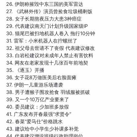
26. 伊朗称摧毁中东三国的美军雷达
27. 《武林外传》演员曾捡食垃圾桶剩饭
28. 女子长期熬夜压力大患3种癌症
29. 代表建议南天门计划升级国家级IP
30. 猫尾巴被扫地机器人卷入 拖行10分钟
31. 雷军：小米机器人在拧螺丝了
32. 祖父母去世请不了丧假 代表建议修改
33. 白岩松建议对未成年人禁止有害饮料
34. 网友在老家发现十几张百年前地契
35. 《逐玉》开播
36. 女子花8万做医美后右脸面瘫
37. 伊朗一儿童游乐场遭袭
38. 男子遭猴子围攻抢食 羽绒服被抓破
39. 又一个10万亿产业要来了
40. 委员建议：少加班多放假
41. 广东发布开春最强“求贤令”
42. 春菜“爱马仕”价格跳水
43. 建议给中小学生少补课多补觉
44. 代表建议增设班级行政助理岗位