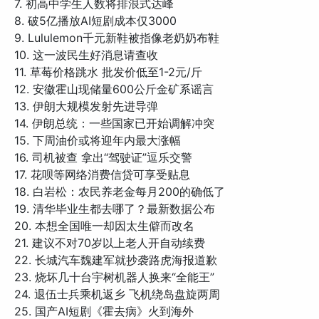
7. 初高中学生人数将排浪式达峰
8. 破5亿播放AI短剧成本仅3000
9. Lululemon千元新鞋被指像老奶奶布鞋
10. 这一波民生好消息请查收
11. 草莓价格跳水 批发价低至1-2元/斤
12. 安徽霍山现储量600公斤金矿系谣言
13. 伊朗大规模发射先进导弹
14. 伊朗总统：一些国家已开始调解冲突
15. 下周油价或将迎年内最大涨幅
16. 司机被查 拿出“驾驶证”逗乐交警
17. 花呗等网络消费信贷可享受贴息
18. 白岩松：农民养老金每月200的确低了
19. 清华毕业生都去哪了？最新数据公布
20. 本想全国唯一却因太生僻而改名
21. 建议不对70岁以上老人开自动续费
22. 长城汽车魏建军就抄袭路虎海报道歉
23. 烧坏几十台宇树机器人换来“全能王”
24. 退伍士兵乘机返乡 飞机绕岛盘旋两周
25. 国产AI短剧《霍去病》火到海外