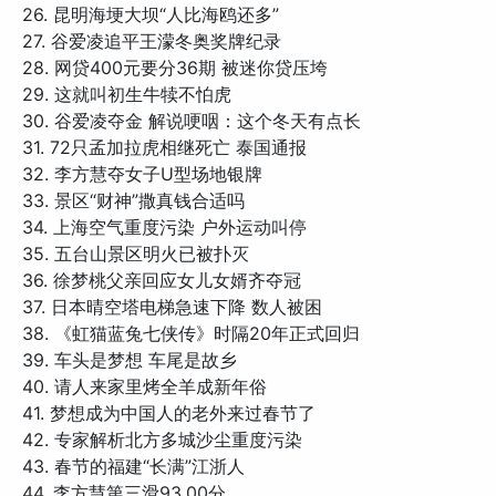
26. 昆明海埂大坝“人比海鸥还多”
27. 谷爱凌追平王濛冬奥奖牌纪录
28. 网贷400元要分36期 被迷你贷压垮
29. 这就叫初生牛犊不怕虎
30. 谷爱凌夺金 解说哽咽：这个冬天有点长
31. 72只孟加拉虎相继死亡 泰国通报
32. 李方慧夺女子U型场地银牌
33. 景区“财神”撒真钱合适吗
34. 上海空气重度污染 户外运动叫停
35. 五台山景区明火已被扑灭
36. 徐梦桃父亲回应女儿女婿齐夺冠
37. 日本晴空塔电梯急速下降 数人被困
38. 《虹猫蓝兔七侠传》时隔20年正式回归
39. 车头是梦想 车尾是故乡
40. 请人来家里烤全羊成新年俗
41. 梦想成为中国人的老外来过春节了
42. 专家解析北方多城沙尘重度污染
43. 春节的福建“长满”江浙人
44. 李方慧第三滑93.00分