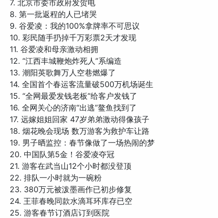
7. 北京市委市政府发贺电
8. 第一批返程的人已堵哭
9. 谷爱凌：我的100%拿牌率不可思议
10. 彩民随手扔掉千万彩票2天才发现
11. 谷爱凌和母亲激动相拥
12. “江西丰城鞭炮炸死人”系编造
13. 潮阳英歌舞万人空巷燃爆了
14. 全国首个春运客流量破500万机场诞生
15. “全网最爱发钱老板”给客户发钱了
16. 全网关心的济南“出逃”鳌鱼找到了
17. 远嫁姐姐回家 47岁弟弟激动得像孩子
18. 烟花晚会现场 数万游客为救护车让路
19. 男子晒监控：春节像做了一场热闹的梦
20. 中国队第5金！谷爱凌夺冠
21. 游客在武当山12个小时都没登顶
22. 排队一小时就为一碗粉
23. 380万元被泼墨画作已初步修复
24. 王菲春晚同款水滴耳环库存已空
25. 游客春节订酒店订到医院