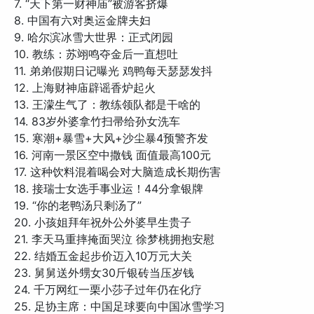
7. “天下第一财神庙”被游客挤爆
8. 中国有六对奥运金牌夫妇
9. 哈尔滨冰雪大世界：正式闭园
10. 教练：苏翊鸣夺金后一直想吐
11. 弟弟假期日记曝光 鸡鸭每天瑟瑟发抖
12. 上海财神庙辟谣香炉起火
13. 王濛生气了：教练领队都是干啥的
14. 83岁外婆拿竹扫帚给孙女洗车
15. 寒潮+暴雪+大风+沙尘暴4预警齐发
16. 河南一景区空中撒钱 面值最高100元
17. 这种饮料混着喝会对大脑造成长期伤害
18. 接瑞士女选手事业运！44分拿银牌
19. “你的老鸭汤只剩汤了”
20. 小孩姐拜年祝外公外婆早生贵子
21. 李天马重摔掩面哭泣 徐梦桃拥抱安慰
22. 结婚五金起步价迈入10万元大关
23. 舅舅送外甥女30斤银砖当压岁钱
24. 千万网红一栗小莎子过年仍在化疗
25. 足协主席：中国足球要向中国冰雪学习