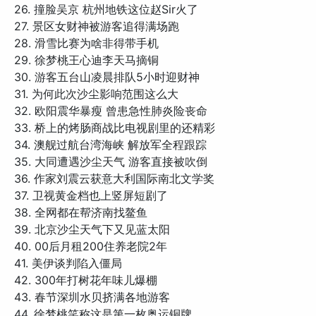
26. 撞脸吴京 杭州地铁这位赵Sir火了
27. 景区女财神被游客追得满场跑
28. 滑雪比赛为啥非得带手机
29. 徐梦桃王心迪李天马摘铜
30. 游客五台山凌晨排队5小时迎财神
31. 为何此次沙尘影响范围这么大
32. 欧阳震华暴瘦 曾患急性肺炎险丧命
33. 桥上的烤肠商战比电视剧里的还精彩
34. 澳舰过航台湾海峡 解放军全程跟踪
35. 大同遭遇沙尘天气 游客直接被吹倒
36. 作家刘震云获意大利国际南北文学奖
37. 卫视黄金档也上竖屏短剧了
38. 全网都在帮济南找鳌鱼
39. 北京沙尘天气下又见蓝太阳
40. 00后月租200住养老院2年
41. 美伊谈判陷入僵局
42. 300年打树花年味儿爆棚
43. 春节深圳水贝挤满各地游客
44. 徐梦桃笑称这是第一枚奥运铜牌