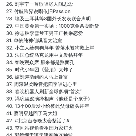
26. 刘宇宁一首歌唱尽人间思念
27. 付航跨界说唱依旧Passion
28. 埃及土耳其等8国外长发表联合声明
29. 中国黄金第一卖场：1000克金条卖断货
30. 徐志胜李雪琴王男王广换乘恋爱
31. 单依纯神仙嗓音太治愈
32. 小主人给狗狗拜年 曾落水被狗救上岸
33. 法国总统马克龙用中文发帖拜年
34. 春晚观众席 原来都是熟面孔
35. 时代少年团《登顶》太炸了
36. 被刘涛指到的人马上暴富
37. 周深温柔嗓音把四季唱进心里
38. 春晚机器人刷新全球多项“首次”
39. 冯巩幽默演绎相声《他还是个孩子》
40. 13个00后发小给彼此父母磕头拜年
41. 蔡明穿越回了马大姐
42. #北京台春晚太会整活了#
43. 空间站视角看祖国万家灯火
44. 郭德纲于谦天津春晚连轴转