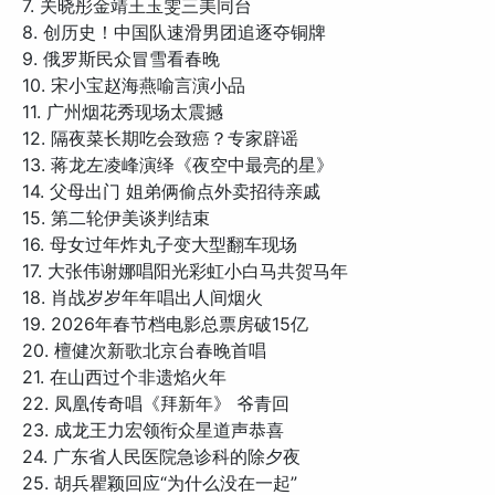
7. 关晓彤金靖王玉雯三美同台
8. 创历史！中国队速滑男团追逐夺铜牌
9. 俄罗斯民众冒雪看春晚
10. 宋小宝赵海燕喻言演小品
11. 广州烟花秀现场太震撼
12. 隔夜菜长期吃会致癌？专家辟谣
13. 蒋龙左凌峰演绎《夜空中最亮的星》
14. 父母出门 姐弟俩偷点外卖招待亲戚
15. 第二轮伊美谈判结束
16. 母女过年炸丸子变大型翻车现场
17. 大张伟谢娜唱阳光彩虹小白马共贺马年
18. 肖战岁岁年年唱出人间烟火
19. 2026年春节档电影总票房破15亿
20. 檀健次新歌北京台春晚首唱
21. 在山西过个非遗焰火年
22. 凤凰传奇唱《拜新年》 爷青回
23. 成龙王力宏领衔众星道声恭喜
24. 广东省人民医院急诊科的除夕夜
25. 胡兵瞿颖回应“为什么没在一起”