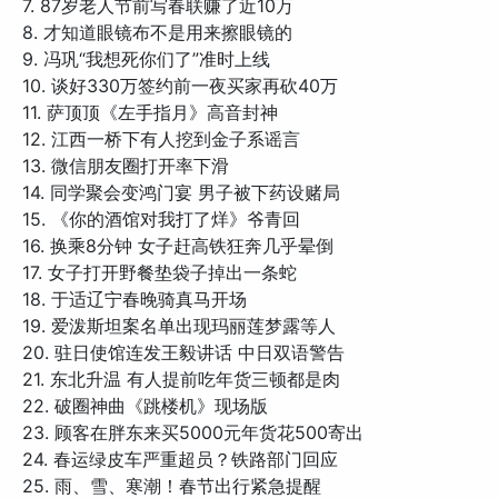
7. 87岁老人节前写春联赚了近10万
8. 才知道眼镜布不是用来擦眼镜的
9. 冯巩“我想死你们了”准时上线
10. 谈好330万签约前一夜买家再砍40万
11. 萨顶顶《左手指月》高音封神
12. 江西一桥下有人挖到金子系谣言
13. 微信朋友圈打开率下滑
14. 同学聚会变鸿门宴 男子被下药设赌局
15. 《你的酒馆对我打了烊》爷青回
16. 换乘8分钟 女子赶高铁狂奔几乎晕倒
17. 女子打开野餐垫袋子掉出一条蛇
18. 于适辽宁春晚骑真马开场
19. 爱泼斯坦案名单出现玛丽莲梦露等人
20. 驻日使馆连发王毅讲话 中日双语警告
21. 东北升温 有人提前吃年货三顿都是肉
22. 破圈神曲《跳楼机》现场版
23. 顾客在胖东来买5000元年货花500寄出
24. 春运绿皮车严重超员？铁路部门回应
25. 雨、雪、寒潮！春节出行紧急提醒