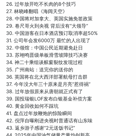
26. 过年放开吃不长肉的8个技巧
27. 林晓峰翻唱《海阔天空》
28. 中国将对加拿大、英国实施免签政策
29. 卷尺哥火到央视 背后没有“大领导”
30. 中国游客在日本酒店预订取消率超50%
31. 公司年会发6000万 最忙的人出现了
32. 中领馆：中国公民近期避免赴日
33. 苏翊鸣晋级单板滑雪坡障技巧决赛
34. 神二十乘组谈舷窗裂纹发现过程
35. 广州南站：送完你的送你的
36. 英国将在北大西洋部署航母打击群
37. 今年没大年三十原来是月亮“惹得祸”
38. 过年放假原来从唐朝就正式有了
39. 国投瑞银LOF发布白银基金补偿方案
40. 黄金回收如何不踩坑
41. 盘点过年放鞭炮的惊险瞬间
42. 倪萍自曝刚进央视时普通话有山东味
43. 返乡游子感谢“2元送饭书记”
44. 2025年中国油气储量产量均创新高