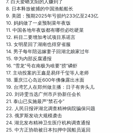
7. 白天爱晒太阳的人赚到了
8. 日本释放被捕的中国渔船船长
9. 美团：预期2025年亏损约233亿至243亿
10. 妈妈做了一桌预制菜年夜饭
11. 中国各地年夜饭都有哪些必吃硬菜
12. 科目二要增加考试项目系谣言
13. 女明星回了湖南也得穿省服
14. 男子每年陪远嫁妻子回湖北娘家过年
15. 华为内部反腐通报
16. “雪龙”号在南极为啥要“捞”磷虾
17. 主动投案的王鑫是易烊千玺等人老师
18. 重庆江心岛近600年佛像露出水面
19. 台湾艺人在郑州做主播：日子有奔头儿
20. 刘诗雯当选广州市乒协新任会长
21. 泰山已实施最严“禁石令”
22. 人民日报评湖北调查精神病院骗保问题
23. 俄罗斯发动大规模袭击
24. 湖北发布精神卫生医疗机构调查通报
25. 中方正协助被日本扣押中国船员返回