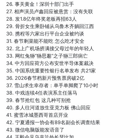
26. 事关黄金！深圳十部门出手
27. 相声演员卢鑫回应被悬赏：没有失联
28. 发1.8亿年终奖老板再招63人
29. 骨折女生乘卧铺从乌鲁木齐躺回江西
30. 携程等六家出行平台企业被约谈
31. 春节剩菜能不能吃 怎么吃才安全
32. 北上广机场挤满接父母过年的年轻人
33. 网红兔狲“狲思邈”之子狲三郎病亡
34. 中方回应荷方公布安世半导体案裁决
35. 中国系统重要性银行名单发布 共21家
36. 2026春节档新片预售票房破2亿
37. 雪山求生幸存者：单手单脚爬了10小时
38. 中戏连续4任表演系主任落马
39. 春节抢红包 这几种可别抢
40. 多人往河道放生亚克力板 佛山回应
41. 蜜雪冰城墨西哥首店开业
42. 宁夏通报一协会有89名副会长调查结果
43. 微信电脑版能发语音了
44. 王毅会见乌克兰外长瑟比加