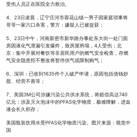
受伤人员正在医院全力救治。
4、23日凌晨，辽宁庄河市蓉花山镇一男子因家庭琐事将
哥哥一家六口杀害，警方：嫌疑人已被捉获；
5、23日中午，河南新密市新华路办事处东大街一处门面
房因液化气泄漏引发爆炸，致房屋坍塌，4人受伤；北
京：集中开展对餐饮等非居民用户的燃气安全检查，存燃
气安全隐患拒不整改将暂停供气或限制购气；
6、深圳：已收到1635件个人破产申请，原因包括借钱炒
股、经营不善等；
7、美国3M公司涉嫌污染公共供水系统，将赔偿高达740
亿元：涉及灭火泡沫中的PFAS化学物质，极难降解，进血
液会长久积存；
美国瓶装饮用水受PFAS化学物质污染。图片来源：视觉中
国