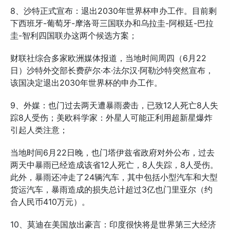
8、沙特正式宣布：退出2030年世界杯申办工作。目前剩
下西班牙-葡萄牙-摩洛哥三国联办和乌拉圭-阿根廷-巴拉
圭-智利四国联办这两个候选方案；
财联社综合多家欧洲媒体报道，当地时间周四（6月22
日）沙特外交部长费萨尔·本·法尔汉·阿勒沙特突然宣布，
该国决定退出2030年世界杯的申办工作。
9、外媒：也门过去两天遭暴雨袭击，已致12人死亡8人失
踪8人受伤；美欧科学家：外星人可能正利用超新星爆炸
引起人类注意；
当地时间6月22日晚，也门塔伊兹省政府对外公布，过去
两天中暴雨已经造成该省12人死亡，8人失踪，8人受伤。
此外，暴雨还冲走了24辆汽车，其中包括小型汽车和大型
货运汽车，暴雨造成的损失总计超过3亿也门里亚尔（约
合人民币410万元）。
10、莫迪在美国放出豪言：印度很快将是世界第三大经济