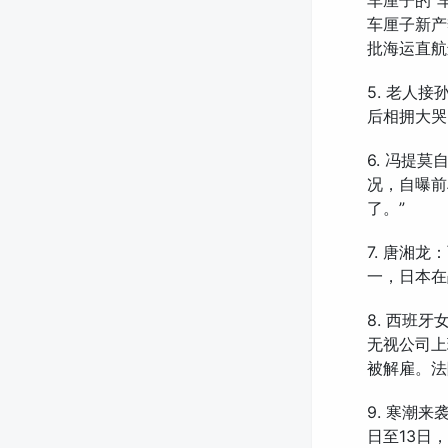
车厘子的“
车厘子新产
批海运直航
5. 老人
后相拥大哭
6. 冯提
况，自曝前
了。”
7. 唐湘
一，日本在
8. 西班
无视公司上
被解雇。法
9. 寒潮
日至13日