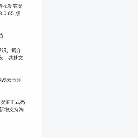
持收发实况
0.65 版
挡
标识。据介
夜，共赴文
、网易云音乐
新实况窗正式亮
，新增支持淘