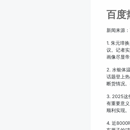
百度
新闻来源：
1. 朱元
议。记者实
画像尽显帝
2. 水银体
话题登上热
断货情况。
3. 202
有重要意义
顺利实现。
4. 近80