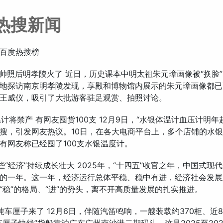
热搜新闻
百度热搜榜
璋换帅照后明孝陵火了 近日，历史课本中明太祖朱元璋画像被“换脸
地探访南京明孝陵发现，享殿和博物馆内展示的朱元璋画像都已
王威仪，吸引了大批游客驻足观赏、拍照讨论。
温计将禁产 有网友囤货100支 12月9日，“水银体温计血压计明年
搜，引发网友热议。10日，在各大电商平台上，多个店铺的水
有网友称已经囤了100支水银温度计。
5这些“经济”持续成长壮大 2025年，“十四五”收官之年，中国式现
的一年。这一年，经济运行总体平稳、稳中有进，经济社会发展
“稳”的格局、“进”的势头，离不开高质量发展的扎实推进。
00吨车厘子来了 12月6日，伴随汽笛鸣响，一艘装载约370柜、近8