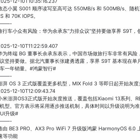
25-12-10T10:35:16.237
致态小翼 S001 顺序读写至高可达 550MB/s 和 500MB/s、
PS 和 70K IOPS。
——-
内旅行车小众有风险：华为余承东“力排众议”坚持要做享界 S9T，
25-12-10T11:22:59.407
 华为终端 BG 董事长余承东表示，中国市场做旅行车非常有风险，
议坚持要做。据北汽董事长张建勇透露，享界 S9T 基本现在单
车一年销量。#鸿蒙智行#
——-
澎湃 OS 3 正式版覆盖更多机型，MIX Fold 3 等即日起开始
25-12-10T12:09:43.74
小米澎湃OS3正式版开始灰度推送，覆盖包括Xiaomi 13系列、RED
机型。官方表示将采用逐步推送机制，具体时间以升级说明为准
IUI升级#
——-
由 BE3 PRO、AX3 Pro WiFi 7 升级版鸿蒙 HarmonyOS 6.
测速等功能