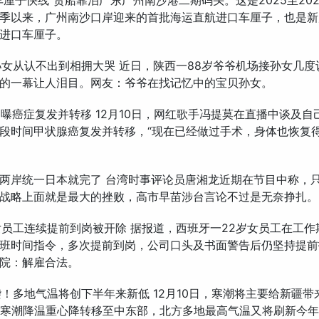
车厘子快线”货船靠泊广东广州南沙港二期码头。这是2025至20
季以来，广州南沙口岸迎来的首批海运直航进口车厘子，也是新
进口车厘子。
接孙女从认不出到相拥大哭 近日，陕西一88岁爷爷机场接孙女几
的一幕让人泪目。网友：爷爷在找记忆中的宝贝孙女。
莫自曝癌症复发并转移 12月10日，网红歌手冯提莫在直播中谈及
段时间甲状腺癌复发并转移，“现在已经做过手术，身体也恢复
龙：两岸统一日本就完了 台湾时事评论员唐湘龙近期在节目中称，
战略上面就是最大的挫败，高市早苗涉台言论不过是无奈挣扎。
牙女员工连续提前到岗被开除 据报道，西班牙一22岁女员工在工
班时间指令，多次提前到岗，公司口头及书面警告后仍坚持提前
院：解雇合法。
来袭！多地气温将创下半年来新低 12月10日，寒潮将主要给新疆带
，寒潮降温重心降转移至中东部，北方多地最高气温又将刷新今