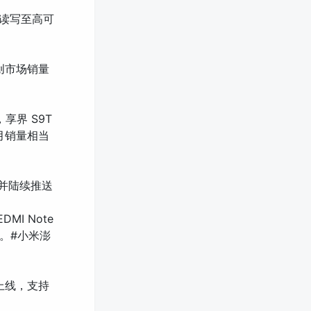
随机读写至高可
创市场销量
享界 S9T
月销量相当
灰度并陆续推送
MI Note
。#小米澎
0 上线，支持