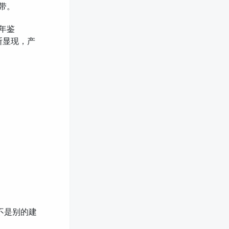
带。
计年鉴
断显现，产
不是别的建