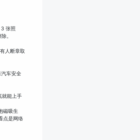
 3 张照
擦除。
上有人断章取
米汽车安全
月底就能上手
拥抱磁吸生
看点是网络