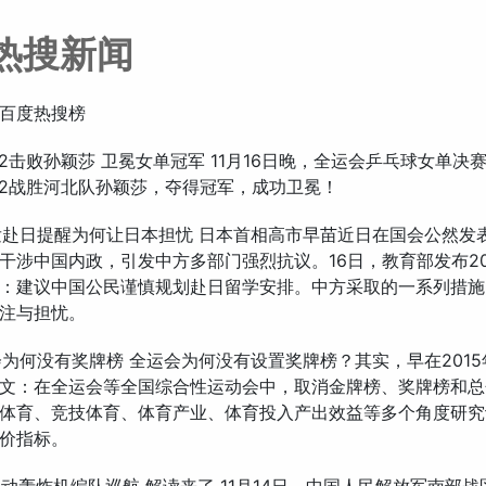
热搜新闻
百度热搜榜
昱4-2击败孙颖莎 卫冕女单冠军 11月16日晚，全运会乒乓球女单决
∶2战胜河北队孙颖莎，夺得冠军，成功卫冕！
连发赴日提醒为何让日本担忧 日本首相高市早苗近日在国会公然发
干涉中国内政，引发中方多部门强烈抗议。16日，教育部发布20
：建议中国公民谨慎规划赴日留学安排。中方采取的一系列措施
注与担忧。
运会为何没有奖牌榜 全运会为何没有设置奖牌榜？其实，早在201
文：在全运会等全国综合性运动会中，取消金牌榜、奖牌榜和总
体育、竞技体育、体育产业、体育投入产出效益等多个角度研究
价指标。