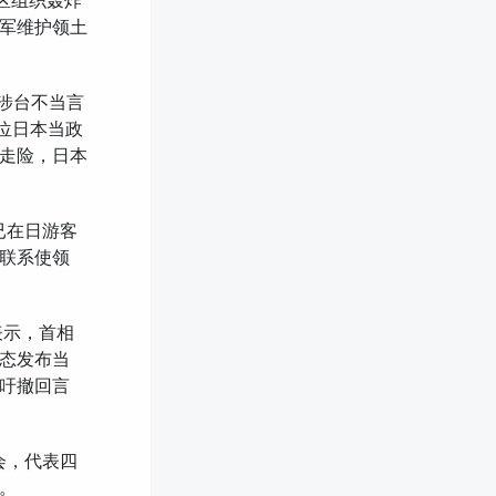
战区组织轰炸
军维护领土
苗涉台不当言
位日本当政
走险，日本
已在日游客
联系使领
表示，首相
态发布当
吁撤回言
会，代表四
。