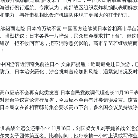
军出动轰炸机编队巡航 解读来了 11月14日，中国人民解放军南部
海进行例行巡航。专家认为，南部战区组织轰炸机编队表明解放
和能力，与歼击机相比轰炸机编队体现了更强大的打击能力。
若继续铤而走险 日本将万劫不复 中国官方连续就日本首相高市早
、强烈抗议；日本各界一片哗然，民众集会要求其“下台”。但这
错误，拒不收回言论，拒不消除恶劣影响。高市早苗若继续铤而
！
部：中国游客近期避免前往日本 文旅部提醒：近期避免赴日旅游，
防范。日本治安恶化，涉台挑衅言论加剧风险，遇紧急情况及时
层：高市应该不会再有此类发言 日本自民党政调代理会长11月16日
对涉台争议言论进行反省，今后应不会再有此类错误发言。该表
日本民众在首相官邸前集会要求高市下台，多名国会议员持续呼
梁女儿首战全运会还带作业 11月16日，刘国梁女儿刘宇婕首战全运
尔夫女子团体第五名。比赛期间，她每晚抽一小时上课或写作业