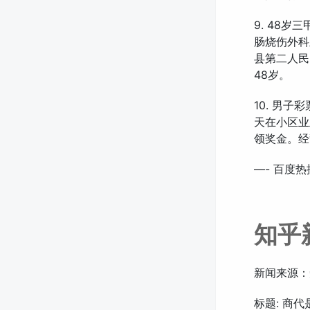
9. 48
肠烧伤外科
县第二人民
48岁。
10. 男
天在小区业
领奖金。经
—- 百度热
知乎
新闻来源：
标题: 商