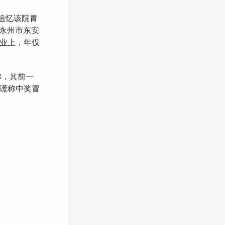
篇追忆该院胃
的永州市东安
业上，年仅
称，其前一
谎称中奖冒