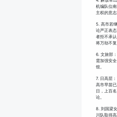
4. 解放
机编队位南
主权的意志
5. 高市
论严正表态
者拒不承认
将万劫不复
6. 文旅
需加强安全
馆。
7. 日高
高市早苗已
日，上百名
论。
8. 刘国
川队取得高