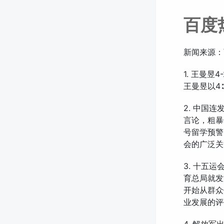
百度
新闻来源：
1. 王曼
王曼昱以4
2. 中国
言论，粗暴
号留学预警
会的广泛关
3. 十五
育总局就发
开始从群众
业发展的评