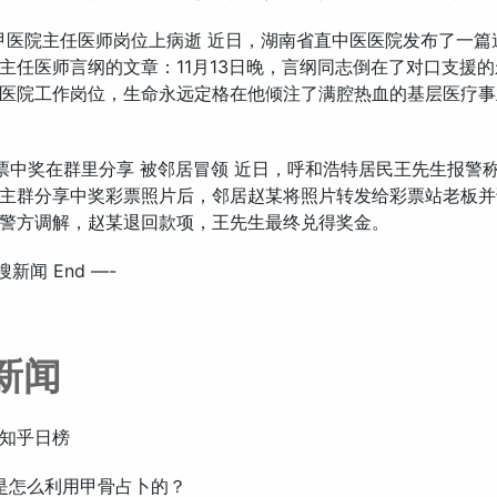
岁三甲医院主任医师岗位上病逝 近日，湖南省直中医医院发布了一
主任医师言纲的文章：11月13日晚，言纲同志倒在了对口支援
医院工作岗位，生命永远定格在他倾注了满腔热血的基层医疗事
子彩票中奖在群里分享 被邻居冒领 近日，呼和浩特居民王先生报警
主群分享中奖彩票照片后，邻居赵某将照片转发给彩票站老板并
警方调解，赵某退回款项，王先生最终兑得奖金。
搜新闻 End —-
新闻
知乎日榜
代是怎么利用甲骨占卜的？