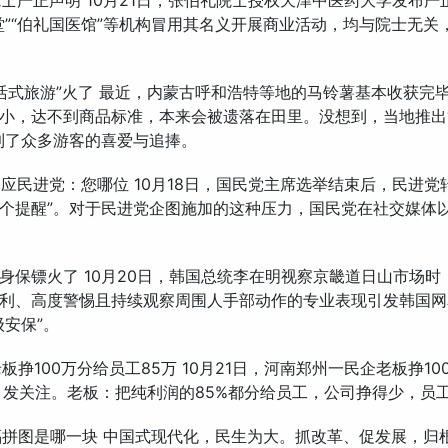
礼院士严正声明 10月21日，张伯礼院士授权天津中医药大学发布
堂”“伯礼国医馆”等机构冒用其名义开展商业活动，均与院士无关
地干活式旅游”火了 最近，内蒙古呼和浩特等地的马铃薯基本收获完
小，达不到商品标准，本来会被遗落在田里。没想到，当地推出
到了众多游客的喜爱与追捧。
党回应民进党：您哪位 10月18日，国民党主席选举结束后，民进党
个提醒”。对于民进党企图施加的这种压力，国民党在社交媒体以
明贴身保镖火了 10月20日，韩国总统李在明视察京畿道日山市场
利、高度警惕且持续观察周围人手部动作的专业表现引发韩国网
级安保”。
老板挣100万分给员工85万 10月21日，河南郑州一民企老板挣1
引发关注。老板：把纯利润的85%都分给员工，公司挣得少，员
幸福拼图是哪一块 中国式现代化，民生为大。抓改革、促发展，归