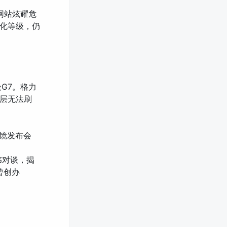
网站炫耀危
化等级，仍
松G7。格力
层无法刷
 眼镜发布会
伟对谈，揭
曾创办