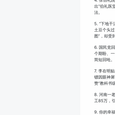
4. 张伯
出“伯礼医
法。
5. “下
土豆个头过
图”，却受
6. 国民
个期盼、一
简短回呛。
7. 李在
镖因眼神犀
赞“教科书
8. 河南一
工85万，
9. 你的