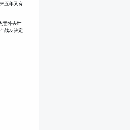
来五年又有
君杰意外去世
5个战友决定