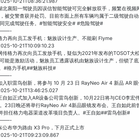
25-10-21T08:36:21.987
 湖北襄阳一驾驶员因误信智能驾驶可完全解放双手，频繁在视频
，被交警查获并处罚。目前市面上所有车辆均属于二级驾驶自动
同完成驾驶任务。#智能驾驶安全# #危险驾驶#
——-
传格力再向员工发手机：魅族设计生产、不能刷 Flyme
25-10-21T10:09:10.23
 网传格力再次向员工发放手机，疑似为2021年发布的TOSOT大
可能是激励活动，魅族员工透露该机由魅族设计生产，但锁了底
统。#格力手机##魅族科技#
——-
入职雷鸟创新，将参与 10 月 23 日 RayNeo Air 4 新品 AR
25-10-21T13:46:25.027
 王自如正式加入AR设备公司雷鸟创新，10月22日将与CEO李宏
。23日晚还将举行RayNeo Air 4新品眼镜发布会。王自如此前
R，并担任格力电器渠道改革项目负责人。#王自如##雷鸟创新#
——-
东公布华为路由 X3 Pro，下月正式上市
25-10-21T09:23:09.867