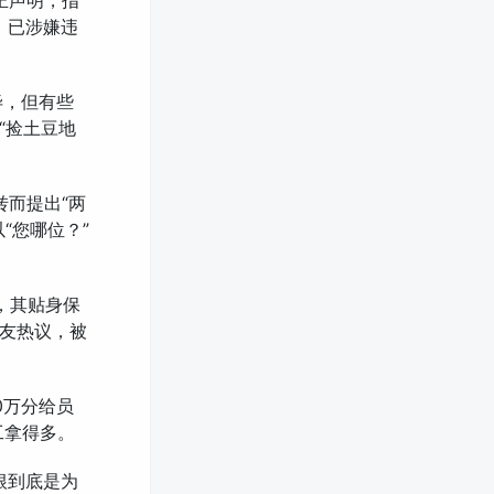
严正声明，指
，已涉嫌违
毕，但有些
“捡土豆地
转而提出“两
“您哪位？”
时，其贴身保
友热议，被
00万分给员
工拿得多。
根到底是为