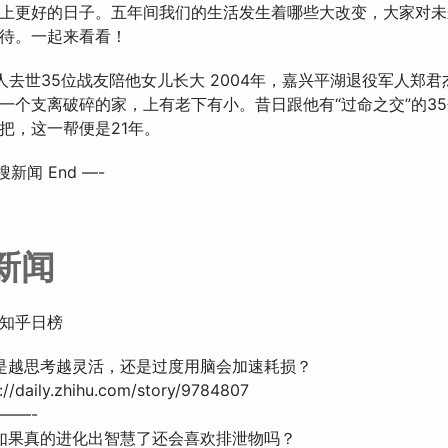
上更好的日子。五年间我们的生活发生着哪些大改变，大家对未
待。一起来看看！
役军人去世35位战友陪他女儿长大 2004年，嘉兴平湖退役军人郑
一个支离破碎的家，上有老下有小。昔日跟他有“过命之交”的3
把，这一帮便是21年。
搜新闻 End —-
新闻
知乎日榜
脑是越思考越灵活，还是过度用脑会加速耗损？
//daily.zhihu.com/story/9784807
——-
物如果真的进化出智慧了还会喜欢排泄物吗？