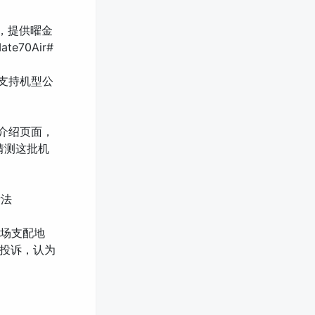
大屏，提供曜金
e70Air#
据支持机型公
级介绍页面，
户猜测这批机
断法
市场支配地
投诉，认为