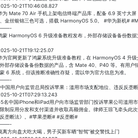
25-10-21T10:46:08.827
华为 Mate 70 Air 手机上架电信终端产品库，配备 6.9 英寸
金丝银锦三色可选，搭载 HarmonyOS 5.0。 #华为新机# #Mat
——-
鸿蒙 HarmonyOS 6 升级准备教程发布，外部存储设备备份数
25-10-21T19:12:25.07
华为官网更新了鸿蒙系统升级准备教程，在 HarmonyOS 4 升
外部存储设备备份数据的产品，含 Mate 40、P40 等。有用
蒙 6 系统，但该推断准确性存疑，需以华为官方信息为准。
——-
5 名中国用户向监管总局投诉苹果：滥用市场支配地位、违反反垄
25-10-21T07:29:13.243
55名中国iPhone和iPad用户向市场监管部门投诉苹果公司滥用
限制应用分发和支付渠道并收取高额佣金。律师王琼飞牵头此次
反垄断法》。#苹果垄断# #反垄断#
——-
手脱离方向盘大吃大喝，男子买新车晒“智驾”被交警找上门